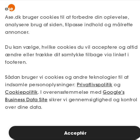
Lønmodtager
MitAse
Ase.dk bruger cookies til at forbedre din oplevelse,
Selvstændig
analysere brug af siden, tilpasse indhold og målrette
Ase Selvstændig
annoncer.
1. Din situation
Nystartet
Du kan vælge, hvilke cookies du vil acceptere og altid
Dokumenter.dk
Etableret
Vælg den situation, der passer bedst til dig.
ændre eller trække dit samtykke tilbage via linket i
Produkter
footeren.
Jeg er i job
Jeg er ledig
A-kasse
Sådan bruger vi cookies og andre teknologier til at
Få svar
Jeg er selvstændig
Jeg studerer
indsamle personoplysninger:
Privatlivspolitik
og
Cookiepolitik
. I overensstemmelse med
Google's
Fordele
Business Data Site
sikrer vi gennemsigtighed og kontrol
over dine data.
Studerende
Se priser
Inspiration
Acceptér
2. Valg af medlemskab