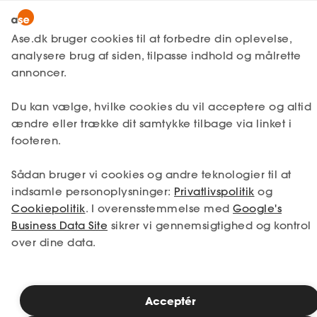
Lønmodtager
MitAse
Ase.dk bruger cookies til at forbedre din oplevelse,
Selvstændig
analysere brug af siden, tilpasse indhold og målrette
Ase Selvstændig
annoncer.
1. Din situation
Nystartet
Du kan vælge, hvilke cookies du vil acceptere og altid
Dokumenter.dk
Etableret
Vælg den situation, der passer bedst til dig.
ændre eller trække dit samtykke tilbage via linket i
Produkter
footeren.
Jeg er i job
Jeg er ledig
A-kasse
Sådan bruger vi cookies og andre teknologier til at
Få svar
Jeg er selvstændig
Jeg studerer
indsamle personoplysninger:
Privatlivspolitik
og
Cookiepolitik
. I overensstemmelse med
Google's
Fordele
Business Data Site
sikrer vi gennemsigtighed og kontrol
over dine data.
Studerende
Se priser
Inspiration
Acceptér
2. Valg af medlemskab