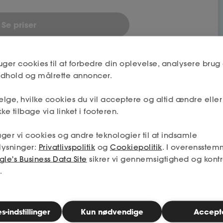
Se priser
uger cookies til at forbedre din oplevelse, analysere brug 
indhold og målrette annoncer.
lge, hvilke cookies du vil acceptere og altid ændre elle
ke tilbage via linket i footeren.
bet
ger vi cookies og andre teknologier til at indsamle
lysninger:
Privatlivspolitik
og
Cookiepolitik
. I overensstem
le's Business Data Site
sikrer vi gennemsigtighed og kontr
Nej
.
Næste
-indstillinger
Kun nødvendige
Accept
Nej