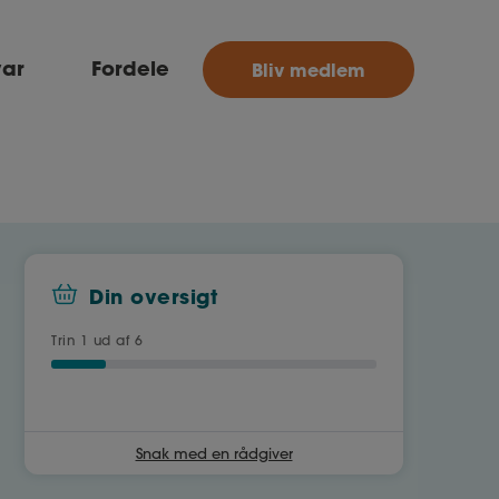
MitAse
var
Fordele
Bliv medlem
Ase
Selvstændig
Dokumenter.dk
Din oversigt
Trin
1
ud af 6
Snak med en rådgiver