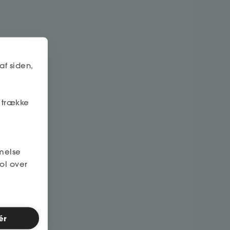
af siden,
r trække
melse
ol over
ér