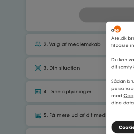
Ase.dk br
2. Valg af medlemskab
tilpasse 
Du kan væ
A-kasse
dit samtyk
3. Din situation
Økonomisk tryghed, hvis du mister job
Sådan bru
Bor du i Danmark?
Få op til 25.070 kr./md. i dagpenge
personop
4. Dine oplysninger
med
Goog
Ja
560
kr./md.
dine data
CPR
Arbejder du primært i danmark?
5. Få mere ud af dit medlemskab
Tilbage
Cookies
Ja