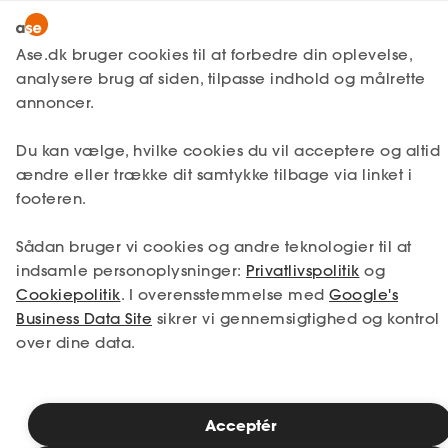
Lønmodtager
MitAse
Ase.dk bruger cookies til at forbedre din oplevelse,
Selvstændig
analysere brug af siden, tilpasse indhold og målrette
Ase Selvstændig
annoncer.
1. Din situation
Nystartet
Du kan vælge, hvilke cookies du vil acceptere og altid
Dokumenter.dk
Etableret
Vælg den situation, der passer bedst til dig.
ændre eller trække dit samtykke tilbage via linket i
Produkter
footeren.
Jeg er i job
Jeg er ledig
A-kasse
Sådan bruger vi cookies og andre teknologier til at
Få svar
Jeg er selvstændig
Jeg studerer
indsamle personoplysninger:
Privatlivspolitik
og
Cookiepolitik
. I overensstemmelse med
Google's
Fordele
Business Data Site
sikrer vi gennemsigtighed og kontrol
over dine data.
Studerende
Se priser
Inspiration
Acceptér
2. Valg af medlemskab