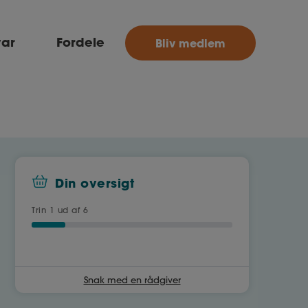
MitAse
var
Fordele
Bliv medlem
Ase
Selvstændig
Dokumenter.dk
Din oversigt
Trin
1
ud af 6
Snak med en rådgiver