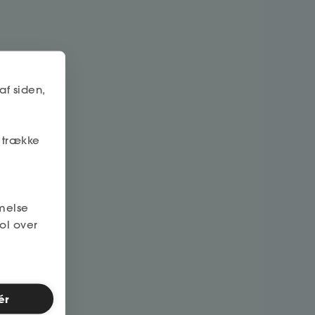
af siden,
r trække
melse
ol over
ér