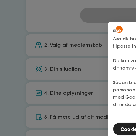
Ase.dk br
2. Valg af medlemskab
tilpasse 
Du kan væ
A-kasse
dit samtyk
3. Din situation
Økonomisk tryghed, hvis du mister job
Sådan bru
Bor du i Danmark?
Få op til 25.070 kr./md. i dagpenge
personop
4. Dine oplysninger
med
Goog
Ja
560
kr./md.
dine data
CPR
Arbejder du primært i danmark?
5. Få mere ud af dit medlemskab
Tilbage
Cookies
Ja