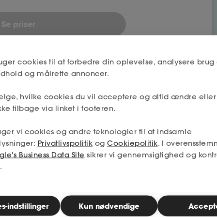
Se priser
uger cookies til at forbedre din oplevelse, analysere brug 
indhold og målrette annoncer.
lge, hvilke cookies du vil acceptere og altid ændre elle
ke tilbage via linket i footeren.
bet
ger vi cookies og andre teknologier til at indsamle
lysninger:
Privatlivspolitik
og
Cookiepolitik
. I overensstem
le's Business Data Site
sikrer vi gennemsigtighed og kontr
Nej
.
Næste
-indstillinger
Kun nødvendige
Accept
Nej