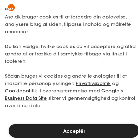
Lønmodtager
MitAse
Ase.dk bruger cookies til at forbedre din oplevelse,
Selvstændig
analysere brug af siden, tilpasse indhold og målrette
Ase Selvstændig
annoncer.
1. Din situation
Nystartet
Du kan vælge, hvilke cookies du vil acceptere og altid
Dokumenter.dk
Etableret
Vælg den situation, der passer bedst til dig.
ændre eller trække dit samtykke tilbage via linket i
Produkter
footeren.
Jeg er i job
Jeg er ledig
A-kasse
Sådan bruger vi cookies og andre teknologier til at
Få svar
Jeg er selvstændig
Jeg studerer
indsamle personoplysninger:
Privatlivspolitik
og
Cookiepolitik
. I overensstemmelse med
Google's
Fordele
Business Data Site
sikrer vi gennemsigtighed og kontrol
over dine data.
Studerende
Se priser
Inspiration
Acceptér
2. Valg af medlemskab