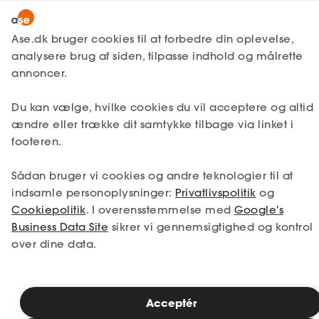
Lønmodtager
MitAse
Ase.dk bruger cookies til at forbedre din oplevelse,
Selvstændig
analysere brug af siden, tilpasse indhold og målrette
Ase Selvstændig
annoncer.
1. Din situation
Nystartet
Du kan vælge, hvilke cookies du vil acceptere og altid
Dokumenter.dk
Etableret
Vælg den situation, der passer bedst til dig.
ændre eller trække dit samtykke tilbage via linket i
Produkter
footeren.
Jeg er i job
Jeg er ledig
A-kasse
Sådan bruger vi cookies og andre teknologier til at
Få svar
Jeg er selvstændig
Jeg studerer
indsamle personoplysninger:
Privatlivspolitik
og
Cookiepolitik
. I overensstemmelse med
Google's
Fordele
Business Data Site
sikrer vi gennemsigtighed og kontrol
over dine data.
Studerende
Se priser
Inspiration
Acceptér
2. Valg af medlemskab