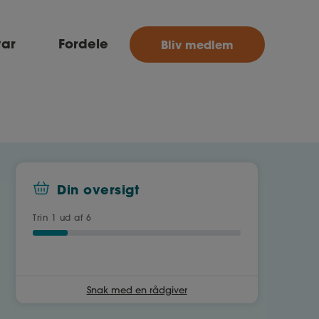
MitAse
var
Fordele
Bliv medlem
Ase
Selvstændig
Dokumenter.dk
Din oversigt
Trin
1
ud af 6
Snak med en rådgiver