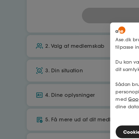
Ase.dk br
2. Valg af medlemskab
tilpasse 
Du kan væ
A-kasse
dit samtyk
3. Din situation
Økonomisk tryghed, hvis du mister job
Sådan bru
Bor du i Danmark?
Få op til 25.070 kr./md. i dagpenge
personop
4. Dine oplysninger
med
Goog
Ja
560
kr./md.
dine data
CPR
Arbejder du primært i danmark?
5. Få mere ud af dit medlemskab
Tilbage
Cookies
Ja