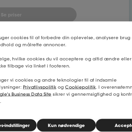
Se priser
uger cookies til at forbedre din oplevelse, analysere brug 
indhold og målrette annoncer.
lge, hvilke cookies du vil acceptere og altid ændre elle
ke tilbage via linket i footeren.
bet
ger vi cookies og andre teknologier til at indsamle
lysninger:
Privatlivspolitik
og
Cookiepolitik
. I overensstem
le's Business Data Site
sikrer vi gennemsigtighed og kontr
Nej
.
Næste
-indstillinger
Kun nødvendige
Accept
Nej