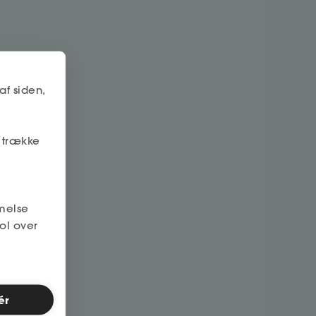
af siden,
r trække
melse
ol over
ér