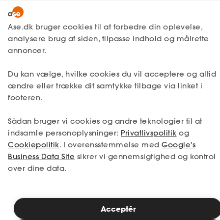
Lønmodtager
MitAse
Ase.dk bruger cookies til at forbedre din oplevelse,
Selvstændig
analysere brug af siden, tilpasse indhold og målrette
Ase Selvstændig
annoncer.
1. Din situation
Nystartet
Du kan vælge, hvilke cookies du vil acceptere og altid
Dokumenter.dk
Etableret
Vælg den situation, der passer bedst til dig.
ændre eller trække dit samtykke tilbage via linket i
Produkter
footeren.
Jeg er i job
Jeg er ledig
A-kasse
Sådan bruger vi cookies og andre teknologier til at
Få svar
Jeg er selvstændig
Jeg studerer
indsamle personoplysninger:
Privatlivspolitik
og
Cookiepolitik
. I overensstemmelse med
Google's
Fordele
Business Data Site
sikrer vi gennemsigtighed og kontrol
over dine data.
Studerende
Se priser
Inspiration
Acceptér
2. Valg af medlemskab