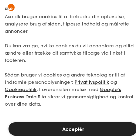
Lønmodtager
MitAse
Ase.dk bruger cookies til at forbedre din oplevelse,
Selvstændig
analysere brug af siden, tilpasse indhold og målrette
Ase Selvstændig
annoncer.
1. Din situation
Nystartet
Du kan vælge, hvilke cookies du vil acceptere og altid
Dokumenter.dk
Etableret
Vælg den situation, der passer bedst til dig.
ændre eller trække dit samtykke tilbage via linket i
Produkter
footeren.
Jeg er i job
Jeg er ledig
A-kasse
Sådan bruger vi cookies og andre teknologier til at
Få svar
Jeg er selvstændig
Jeg studerer
indsamle personoplysninger:
Privatlivspolitik
og
Cookiepolitik
. I overensstemmelse med
Google's
Fordele
Business Data Site
sikrer vi gennemsigtighed og kontrol
over dine data.
Studerende
Se priser
Inspiration
Acceptér
2. Valg af medlemskab