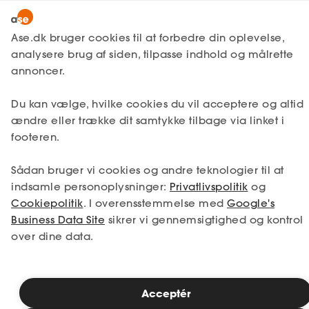
Lønmodtager
MitAse
Ase.dk bruger cookies til at forbedre din oplevelse,
Selvstændig
analysere brug af siden, tilpasse indhold og målrette
Ase Selvstændig
annoncer.
1. Din situation
Nystartet
Du kan vælge, hvilke cookies du vil acceptere og altid
Dokumenter.dk
Etableret
Vælg den situation, der passer bedst til dig.
ændre eller trække dit samtykke tilbage via linket i
Produkter
footeren.
Jeg er i job
Jeg er ledig
A-kasse
Sådan bruger vi cookies og andre teknologier til at
Få svar
Jeg er selvstændig
Jeg studerer
indsamle personoplysninger:
Privatlivspolitik
og
Cookiepolitik
. I overensstemmelse med
Google's
Fordele
Business Data Site
sikrer vi gennemsigtighed og kontrol
over dine data.
Studerende
Se priser
Inspiration
Acceptér
2. Valg af medlemskab