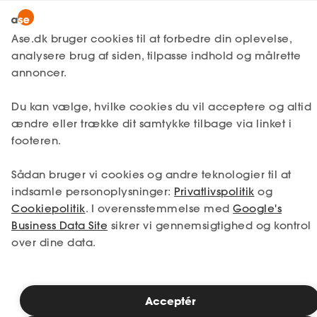
Lønmodtager
MitAse
Ase.dk bruger cookies til at forbedre din oplevelse,
Selvstændig
analysere brug af siden, tilpasse indhold og målrette
Ase Selvstændig
annoncer.
1. Din situation
Nystartet
Du kan vælge, hvilke cookies du vil acceptere og altid
Dokumenter.dk
Etableret
Vælg den situation, der passer bedst til dig.
ændre eller trække dit samtykke tilbage via linket i
Produkter
footeren.
Jeg er i job
Jeg er ledig
A-kasse
Sådan bruger vi cookies og andre teknologier til at
Få svar
Jeg er selvstændig
Jeg studerer
indsamle personoplysninger:
Privatlivspolitik
og
Cookiepolitik
. I overensstemmelse med
Google's
Fordele
Business Data Site
sikrer vi gennemsigtighed og kontrol
over dine data.
Studerende
Se priser
Inspiration
Acceptér
2. Valg af medlemskab