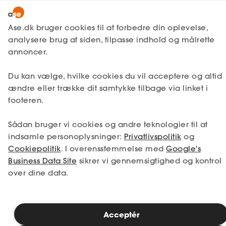
Lønmodtager
MitAse
Ase.dk bruger cookies til at forbedre din oplevelse,
Selvstændig
analysere brug af siden, tilpasse indhold og målrette
Ase Selvstændig
annoncer.
1. Din situation
Nystartet
Du kan vælge, hvilke cookies du vil acceptere og altid
Dokumenter.dk
Etableret
Vælg den situation, der passer bedst til dig.
ændre eller trække dit samtykke tilbage via linket i
Produkter
footeren.
Jeg er i job
Jeg er ledig
A-kasse
Sådan bruger vi cookies og andre teknologier til at
Få svar
Jeg er selvstændig
Jeg studerer
indsamle personoplysninger:
Privatlivspolitik
og
Cookiepolitik
. I overensstemmelse med
Google's
Fordele
Business Data Site
sikrer vi gennemsigtighed og kontrol
over dine data.
Studerende
Se priser
Inspiration
Acceptér
2. Valg af medlemskab