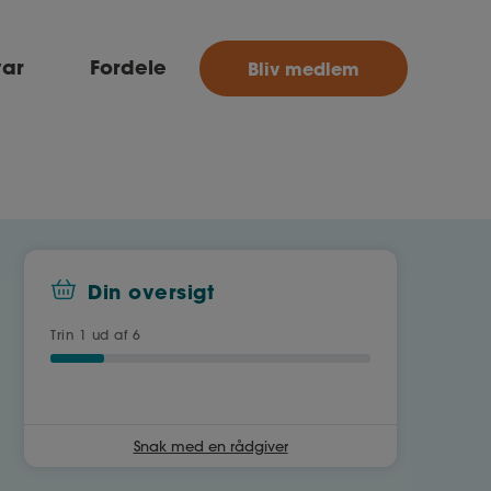
MitAse
var
Fordele
Bliv medlem
Ase
Selvstændig
Dokumenter.dk
Din oversigt
Trin
1
ud af 6
Snak med en rådgiver