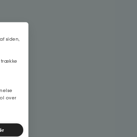
af siden,
r trække
melse
ol over
ér