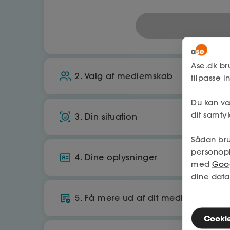
Ase.dk br
2. Valg af medlemskab
tilpasse 
Du kan væ
A-kasse
dit samtyk
3. Din situation
Økonomisk tryghed, hvis du mister job
Sådan bru
Bor du i Danmark?
Få op til 25.070 kr./md. i dagpenge
personop
4. Dine oplysninger
med
Goog
Ja
560
kr./md.
dine data
CPR
Arbejder du primært i danmark?
5. Få mere ud af dit medlemskab
Tilbage
Cookies
Ja