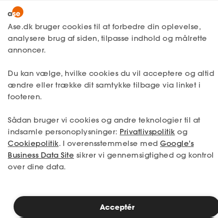
Lønmodtager
MitAse
Ase.dk bruger cookies til at forbedre din oplevelse,
Selvstændig
analysere brug af siden, tilpasse indhold og målrette
Ase Selvstændig
annoncer.
1. Din situation
Nystartet
Du kan vælge, hvilke cookies du vil acceptere og altid
Dokumenter.dk
Etableret
Vælg den situation, der passer bedst til dig.
ændre eller trække dit samtykke tilbage via linket i
Produkter
footeren.
Jeg er i job
Jeg er ledig
A-kasse
Sådan bruger vi cookies og andre teknologier til at
Få svar
Jeg er selvstændig
Jeg studerer
indsamle personoplysninger:
Privatlivspolitik
og
Cookiepolitik
. I overensstemmelse med
Google's
Fordele
Business Data Site
sikrer vi gennemsigtighed og kontrol
over dine data.
Studerende
Se priser
Inspiration
Acceptér
2. Valg af medlemskab