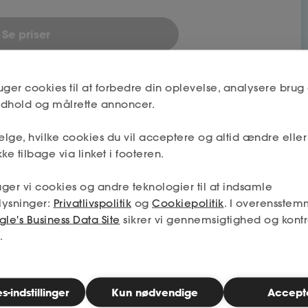
Se priser
uger cookies til at forbedre din oplevelse, analysere brug 
indhold og målrette annoncer.
lge, hvilke cookies du vil acceptere og altid ændre elle
ke tilbage via linket i footeren.
bet
ger vi cookies og andre teknologier til at indsamle
lysninger:
Privatlivspolitik
og
Cookiepolitik
. I overensstem
le's Business Data Site
sikrer vi gennemsigtighed og kontr
Nej
.
Næste
-indstillinger
Kun nødvendige
Accept
Nej