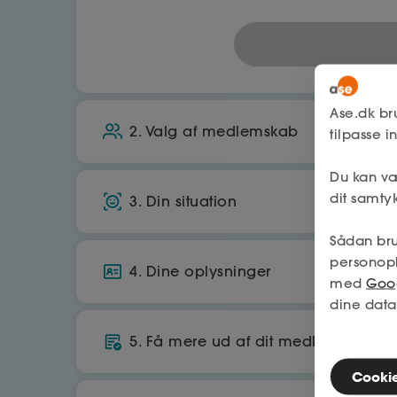
Ase.dk br
2. Valg af medlemskab
tilpasse 
Du kan væ
A-kasse
dit samtyk
3. Din situation
Økonomisk tryghed, hvis du mister job
Sådan bru
Bor du i Danmark?
Få op til 25.070 kr./md. i dagpenge
personop
4. Dine oplysninger
med
Goog
Ja
560
kr./md.
dine data
CPR
Arbejder du primært i danmark?
5. Få mere ud af dit medlemskab
Tilbage
Cookies
Ja