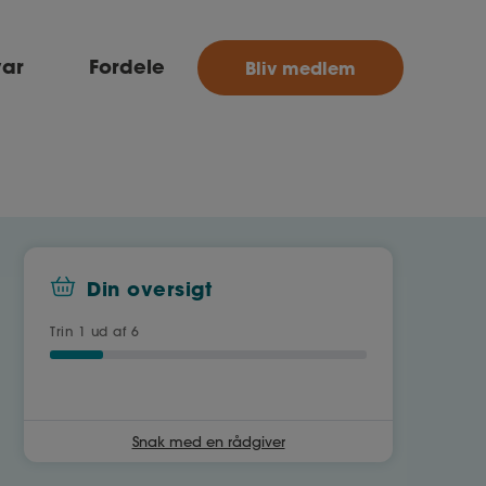
MitAse
var
Fordele
Bliv medlem
Ase
Selvstændig
Dokumenter.dk
Din oversigt
Trin
1
ud af 6
Snak med en rådgiver