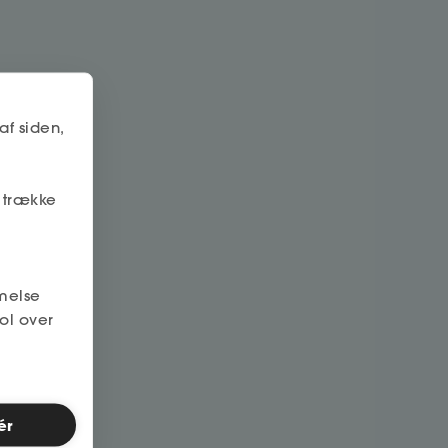
af siden,
r trække
melse
ol over
ér