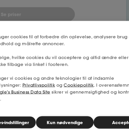
Se priser
uger cookies til at forbedre din oplevelse, analysere brug 
indhold og målrette annoncer.
lge, hvilke cookies du vil acceptere og altid ændre elle
ke tilbage via linket i footeren.
bet
ger vi cookies og andre teknologier til at indsamle
lysninger:
Privatlivspolitik
og
Cookiepolitik
. I overensstem
le's Business Data Site
sikrer vi gennemsigtighed og kontr
Nej
.
Næste
-indstillinger
Kun nødvendige
Accept
Nej