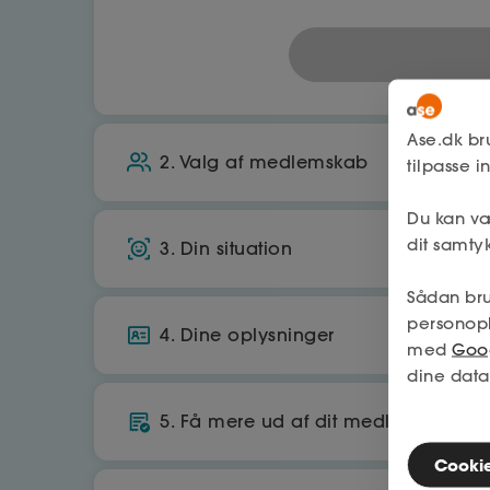
Ase.dk br
2. Valg af medlemskab
tilpasse 
Du kan væ
A-kasse
dit samtyk
3. Din situation
Økonomisk tryghed, hvis du mister job
Sådan bru
Bor du i Danmark?
Få op til 25.070 kr./md. i dagpenge
personop
4. Dine oplysninger
med
Goog
Ja
560
kr./md.
dine data
CPR
Arbejder du primært i danmark?
5. Få mere ud af dit medlemskab
Tilbage
Cookies
Ja