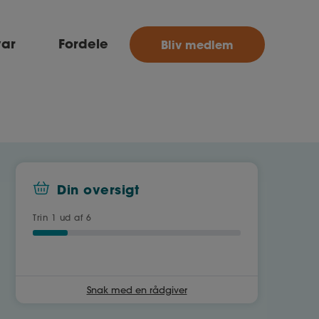
MitAse
var
Fordele
Bliv medlem
Ase
Selvstændig
Dokumenter.dk
Din oversigt
Trin
1
ud af 6
Snak med en rådgiver