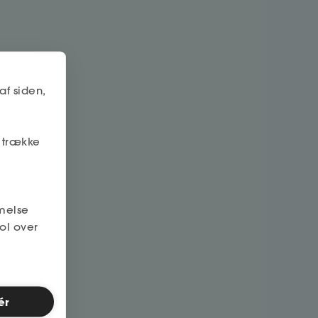
af siden,
r trække
melse
ol over
ér