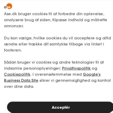
Lønmodtager
MitAse
Ase.dk bruger cookies til at forbedre din oplevelse,
Selvstændig
analysere brug af siden, tilpasse indhold og målrette
Ase Selvstændig
annoncer.
1. Din situation
Nystartet
Du kan vælge, hvilke cookies du vil acceptere og altid
Dokumenter.dk
Etableret
Vælg den situation, der passer bedst til dig.
ændre eller trække dit samtykke tilbage via linket i
Produkter
footeren.
Jeg er i job
Jeg er ledig
A-kasse
Sådan bruger vi cookies og andre teknologier til at
Få svar
Jeg er selvstændig
Jeg studerer
indsamle personoplysninger:
Privatlivspolitik
og
Cookiepolitik
. I overensstemmelse med
Google's
Fordele
Business Data Site
sikrer vi gennemsigtighed og kontrol
over dine data.
Studerende
Se priser
Inspiration
Acceptér
2. Valg af medlemskab