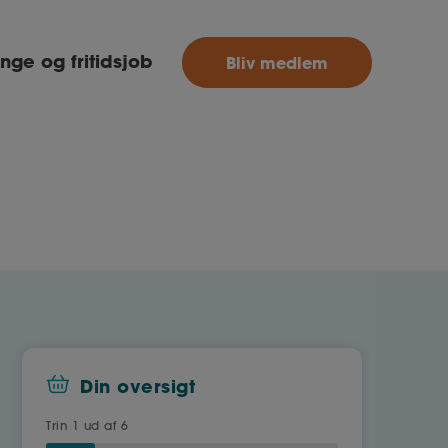
MitAse
nge og fritidsjob
Bliv medlem
Ase
Selvstændig
Dokumenter.dk
Din oversigt
Trin
1
ud af 6