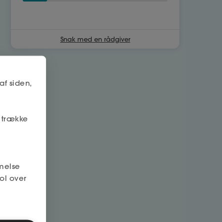
Snak med en rådgiver
af siden,
r trække
melse
ol over