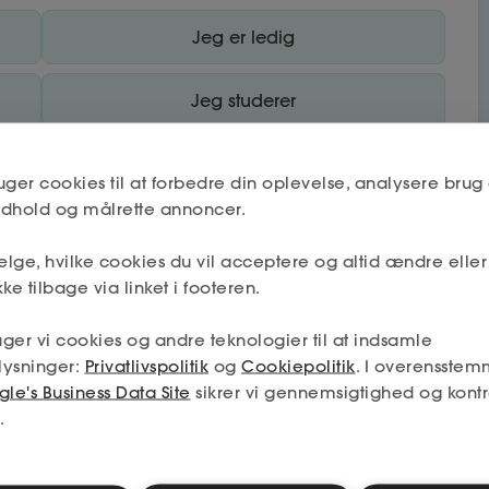
Jeg er ledig
Jeg studerer
uger cookies til at forbedre din oplevelse, analysere brug 
Se priser
indhold og målrette annoncer.
lge, hvilke cookies du vil acceptere og altid ændre elle
ke tilbage via linket i footeren.
ger vi cookies og andre teknologier til at indsamle
lysninger:
Privatlivspolitik
og
Cookiepolitik
. I overensstem
le's Business Data Site
sikrer vi gennemsigtighed og kontr
bet
.
Nej