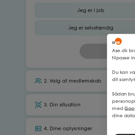
Jeg er i job
Jeg er selvstændig
Ase.dk br
tilpasse 
Du kan væ
dit samtyk
2. Valg af medlemskab
Sådan bru
personop
A-kasse
3. Din situation
med
Goog
Økonomisk tryghed, hvis du mister job
dine data
Bor du i Danmark?
Få op til 25.070 kr./md. i dagpenge
4. Dine oplysninger
Ja