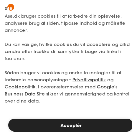
Om adfærdsanalysen
Ase.dk bruger cookies til at forbedre din oplevelse,
analysere brug af siden, tilpasse indhold og målrette
Inspiration
Tema
annoncer.
ASES ADFÆRDSANALYSE
Du kan vælge, hvilke cookies du vil acceptere og altid
ændre eller trække dit samtykke tilbage via linket i
Et øjeblik, spørgsmålene klargøres
footeren.
Sådan bruger vi cookies og andre teknologier til at
indsamle personoplysninger:
Privatlivspolitik
og
Cookiepolitik
. I overensstemmelse med
Google's
Business Data Site
sikrer vi gennemsigtighed og kontrol
over dine data.
Acceptér