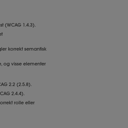
ast (WCAG 1.4.3).
æt
er korrekt semantisk
e, og visse elementer
G 2.2 (2.5.8).
CAG 2.4.4).
orrekt rolle eller