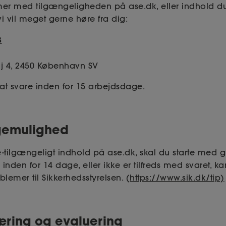
er med tilgængeligheden på ase.dk, eller indhold du 
i vil meget gerne høre fra dig:
3
aj 4, 2450 København SV
at svare inden for 15 arbejdsdage.
agemulighed
e-tilgængeligt indhold på ase.dk, skal du starte med gi
r inden for 14 dage, eller ikke er tilfreds med svaret, k
lemer til Sikkerhedsstyrelsen. (
https://www.sik.dk/tip)
læring og evaluering