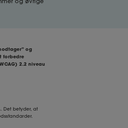
mmer og øvrige
nmodtager” og
t forbedre
 (WCAG) 2.2 niveau
 Det betyder, at
edsstandarder.