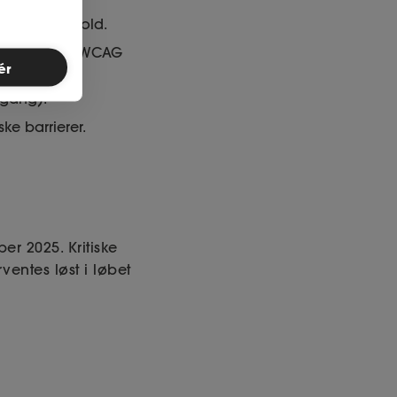
for nyt indhold.
temmelse med WCAG
ér
lgang).
ke barrierer.
r 2025. Kritiske
rventes løst i løbet