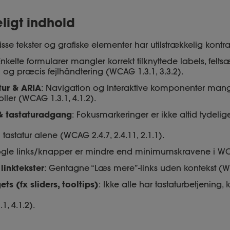
ligt indhold
Visse tekster og grafiske elementer har utilstrækkelig kontr
Enkelte formularer mangler korrekt tilknyttede labels, felts
) og præcis fejlhåndtering (WCAG 1.3.1, 3.3.2).
tur & ARIA
: Navigation og interaktive komponenter mangl
oller (WCAG 1.3.1, 4.1.2).
& tastaturadgang
: Fokusmarkeringer er ikke altid tydelig
astatur alene (WCAG 2.4.7, 2.4.11, 2.1.1).
ogle links/knapper er mindre end minimumskravene i WCA
 linktekster
: Gentagne “Læs mere”-links uden kontekst (W
ts (fx sliders, tooltips)
: Ikke alle har tastaturbetjening, k
1, 4.1.2).