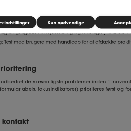
annelse af webteamet i tilgængelighed og intern tjekliste 
okusmarkeringer, målstørrelser og kontraster i overenss
-indstillinger
Kun nødvendige
Accept
tilgængelighed i al nyudvikling og redesign (”shift left”-ti
g: Test med brugere med handicap for at afdække praktis
rioritering
e udbedret de væsentligste problemer inden 1. novembe
, formularlabels, fokusindikatorer) prioriteres først og fo
 kontakt