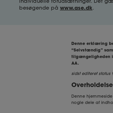
individuelle forudsætninger. Det 
www.ase.dk
besøgende på
.
Denne erklæring be
“Selvstændig” samt
tilgængeligheden 
AA.
sidst editeret statu
Overholdelse
Denne hjemmeside er
nogle dele af indho