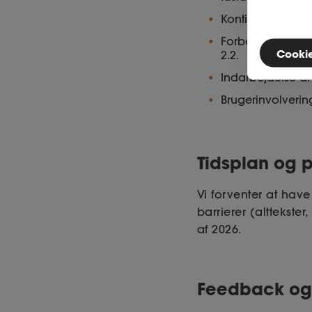
Kontinuerlig udd
Forbedring af f
Cookies
2.2.
Indarbejdelse af 
Brugerinvolverin
Tidsplan og p
Vi forventer at hav
barrierer (alttekster
af 2026.
Feedback og