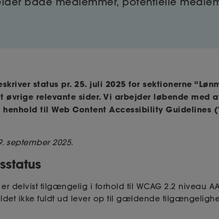
gælder både medlemmer, potentielle medle
skriver status pr. 25. juli 2025 for sektionerne “Lø
 øvrige relevante sider. Vi arbejder løbende med a
i
henhold til Web Content Accessibility Guidelines
s 9. september 2025.
sstatus
 delvist tilgængelig i forhold til WCAG 2.2 niveau AA.
ldet ikke fuldt ud lever op til gældende tilgængeligh