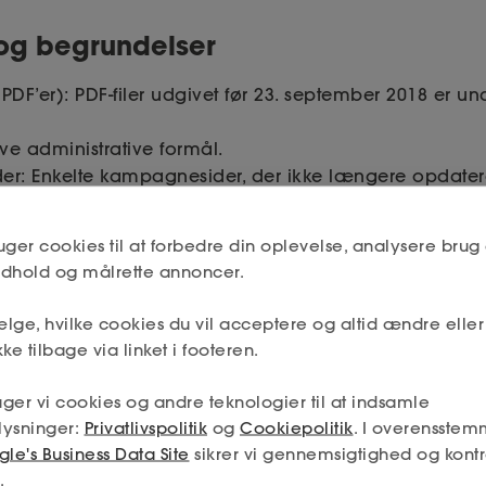
og begrundelser
DF’er): PDF-filer udgivet før 23. september 2018 er un
ve administrative formål.
: Enkelte kampagnesider, der ikke længere opdateres
ig teknisk og økonomisk byrde.
uger cookies til at forbedre din oplevelse, analysere brug 
ideoer publiceret efter 23. september 2020 forsynes 
indhold og målrette annoncer.
lge, hvilke cookies du vil acceptere og altid ændre elle
ke tilbage via linket i footeren.
for at forbedre tilgængeligheden?
ger vi cookies og andre teknologier til at indsamle
ang og fejlretning i CMS og frontend-komponenter.
lysninger:
Privatlivspolitik
og
Cookiepolitik
. I overensstem
le's Business Data Site
sikrer vi gennemsigtighed og kontr
t (fx QualWeb, axe) samt manuelle screenreader-tests (
.