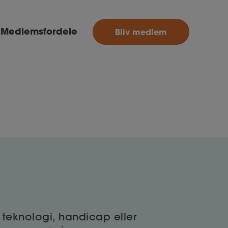
MitAse
Medlemsfordele
Bliv medlem
Ase
Selvstændig
Dokumenter.dk
et teknologi, handicap eller