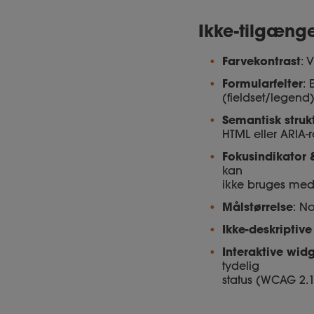
Ikke-tilgænge
Farvekontrast
: 
Formularfelter
: 
(fieldset/legend
Semantisk struk
HTML eller ARIA-r
Fokusindikator 
kan
ikke bruges med t
Målstørrelse
: N
Ikke-deskriptive
Interaktive widge
tydelig
status (WCAG 2.1.