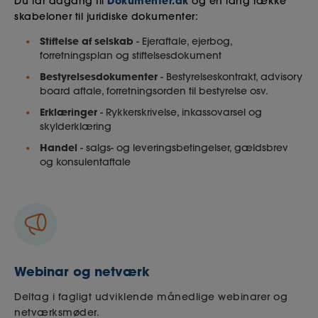
Dokumenter.dk
Du
får adgang til
og en lang række
skabeloner til juridiske dokumenter:
Stiftelse af selskab
- Ejeraftale, ejerbog,
forretningsplan og stiftelsesdokument
Bestyrelsesdokumenter
- Bestyrelseskontrakt, advisory
board aftale, forretningsorden til bestyrelse osv.
Erklæringer
- Rykkerskrivelse, inkassovarsel og
skylderklæring
Handel
- salgs- og leveringsbetingelser, gældsbrev
og konsulentaftale
Webinar og netværk
Deltag i fagligt udviklende månedlige webinarer og
netværksmøder.