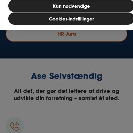
Bliv medlem
Kun nødvendige
Ase Selvstændig
Cookies-indstillinger
MitAse
HR Jura
Ase Selvstændig
Dokumenter.dk
Ase Selvstændig
Alt det, der gør det lettere at drive og
udvikle din forretning – samlet ét sted.