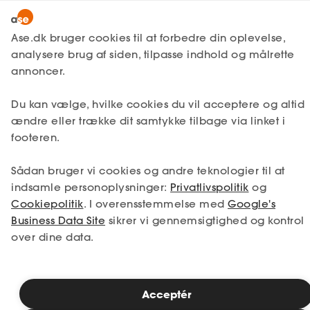
Lønmodtager
MitAse
Ase.dk bruger cookies til at forbedre din oplevelse,
Selvstændig
analysere brug af siden, tilpasse indhold og målrette
Selvstændig
Ase Selvstændig
annoncer.
Nystartet
Du kan vælge, hvilke cookies du vil acceptere og altid
Dokumenter.dk
Etableret
ændre eller trække dit samtykke tilbage via linket i
Styrk din forretning med Ase
Produkter
footeren.
Selvstændig
A-kasse
Sådan bruger vi cookies og andre teknologier til at
Få svar
indsamle personoplysninger:
Privatlivspolitik
og
Få sparring, værktøjer og rådgivning, der skaber
Cookiepolitik
. I overensstemmelse med
Google's
resultater
Fordele
Business Data Site
sikrer vi gennemsigtighed og kontrol
Undgå dyre fejl og få styr på det juridiske og
over dine data.
Studerende
økonomiske
Udvid dit netværk og få nye muligheder
Inspiration
Tal med eksperter, der kender din virkelighed og dine
udfordringer
Acceptér