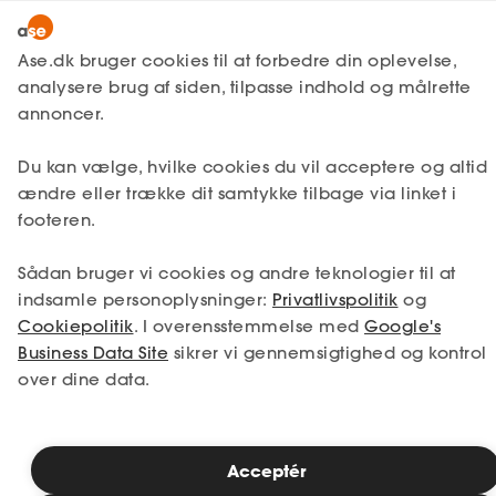
Bliv medlem
Ase.dk bruger cookies til at forbedre din oplevelse,
analysere brug af siden, tilpasse indhold og målrette
Lønmodtager
Lønmodtager
annoncer.
MitAse
A-kasse
Få svar
Du kan vælge, hvilke cookies du vil acceptere og altid
Ase Selvstændig
Fagforening
ændre eller trække dit samtykke tilbage via linket i
footeren.
Lønsikring
Dokumenter.dk
Søg blandt mere end 200+ artikler
Få svar
Sådan bruger vi cookies og andre teknologier til at
indsamle personoplysninger:
Privatlivspolitik
og
Medlemsfordele
Cookiepolitik
. I overensstemmelse med
Google's
Business Data Site
sikrer vi gennemsigtighed og kontrol
Selvstændig
over dine data.
Studerende
Opsigelse
Inspiration
Acceptér
Overvejer du at sige op, eller er du blevet