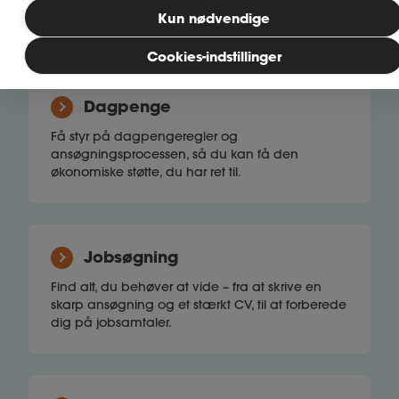
opsagt? Forstå dine rettigheder, så du kan føle
Kun nødvendige
dig tryg.
Bliv medlem
Cookies-indstillinger
MitAse
Dagpenge
Få styr på dagpengeregler og
Ase Selvstændig
ansøgningsprocessen, så du kan få den
økonomiske støtte, du har ret til.
Dokumenter.dk
Jobsøgning
Find alt, du behøver at vide – fra at skrive en
skarp ansøgning og et stærkt CV, til at forberede
dig på jobsamtaler.