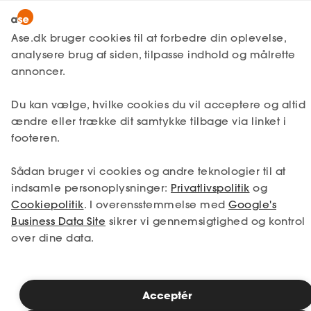
Lønmodtager
MitAse
Ase.dk bruger cookies til at forbedre din oplevelse,
A-kasse
analysere brug af siden, tilpasse indhold og målrette
Ase Selvstændig
annoncer.
Fagforening
Din vinderpakke til job og
Lønsikring
Du kan vælge, hvilke cookies du vil acceptere og altid
Dokumenter.dk
økonomisk tryghed
ændre eller trække dit samtykke tilbage via linket i
Få svar
A-kasse, fagforening og lønsikring
footeren.
Medlemsfordele
Op til 26.198 kr./md. i dagpenge
Sådan bruger vi cookies og andre teknologier til at
Hjælp til løn, kontrakt og rettigheder
Selvstændig
indsamle personoplysninger:
Privatlivspolitik
og
Op til 6.000 kr. oveni dagpengene
Cookiepolitik
. I overensstemmelse med
Google's
Studerende
Business Data Site
sikrer vi gennemsigtighed og kontrol
over dine data.
Bliv medlem i dag
Inspiration
Se pakken
Acceptér
Bliv medlem