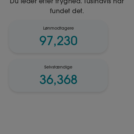
Du leder efter tryghed. Tusindvis har
fundet det.
Lønmodtagere
97,230
Selvstændige
36,368