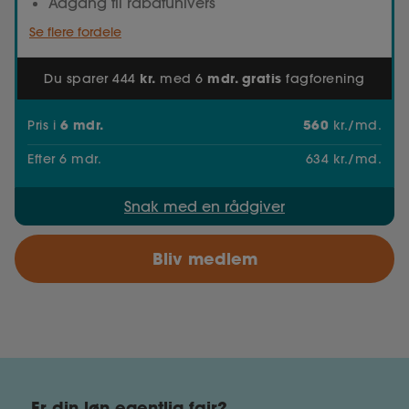
Adgang til rabatunivers
Se flere fordele
kr.
mdr. gratis
Du sparer 444
med 6
fagforening
6
mdr.
560
Pris
i
kr./md.
Efter
6
mdr.
634
kr./md.
Snak med en rådgiver
Bliv medlem
Er din løn egentlig fair?