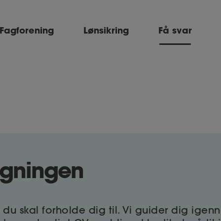
Fagforening
Lønsikring
Få svar
øgningen
, du skal forholde dig til. Vi guider dig ig