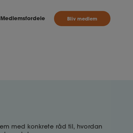
MitAse
Medlemsfordele
Bliv medlem
Ase
Selvstændig
Dokumenter.dk
ennem med konkrete råd til, hvordan