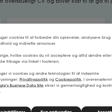
 overskueligt CV og bliver klar til at gå til
Det skarpe CV
CV'et handler om din tidligere erfaring
uger cookies til at forbedre din oplevelse, analysere brug 
og om, at du skal sælge dig selv på få
indhold og målrette annoncer.
minutter. Få gode råd til, hvordan du
opbygger et effektivt CV.
lge, hvilke cookies du vil acceptere og altid ændre elle
ke tilbage via linket i footeren.
ger vi cookies og andre teknologier til at indsamle
Jobsøgning med AI
lysninger:
Privatlivspolitik
og
Cookiepolitik
. I overensstem
le's Business Data Site
sikrer vi gennemsigtighed og kontr
Hvis du ønsker at bruge AI til din
.
jobsøgning, får du her vores tips til de
metoder, du kan bruge.
-indstillinger
Kun nødvendige
Accept