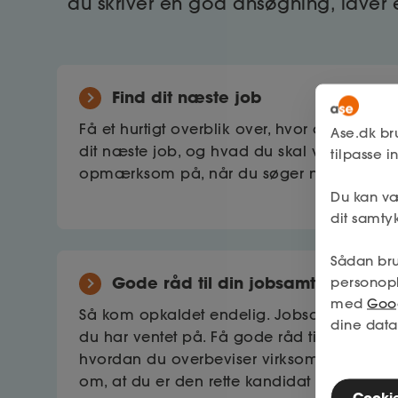
du skriver en god ansøgning, laver et
Find dit næste job
Få et hurtigt overblik over, hvor du finder
Ase.dk br
dit næste job, og hvad du skal være
tilpasse 
opmærksom på, når du søger nyt job.
Du kan væ
dit samtyk
Sådan bru
Gode råd til din jobsamtale
personop
med
Goog
Så kom opkaldet endelig. Jobsamtalen
dine data
du har ventet på. Få gode råd til,
hvordan du overbeviser virksomheden
om, at du er den rette kandidat til
Cookies