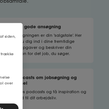
 jobsamtale.
Den gode ansøgning
Jobansøgningen er din 'salgstale'. Her
af siden,
skriver du dig ind i dine fremtidige
arbejdsopgaver og beskriver din
motivation for det job, du søger.
r trække
Podcasts om jobsøgning og
melse
trivsel
ol over
Lyt til Ases podcasts og få inspiration og
gode råd til dit arbejdsliv.
ér