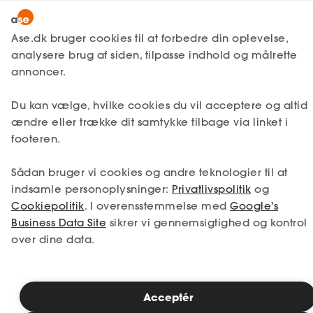
Bliv medlem
Ase.dk bruger cookies til at forbedre din oplevelse,
analysere brug af siden, tilpasse indhold og målrette
Lønmodtager
Få svar
Jobsøgning
Lønmodtager
annoncer.
MitAse
Skriv et skarpt CV
A-kasse
Du kan vælge, hvilke cookies du vil acceptere og altid
Ase Selvstændig
Fagforening
ændre eller trække dit samtykke tilbage via linket i
footeren.
Lønsikring
Dokumenter.dk
At lave et gennemarbejdet og professionelt
Få svar
Sådan bruger vi cookies og andre teknologier til at
CV er vigtigt for at komme til jobsamtale.
indsamle personoplysninger:
Privatlivspolitik
og
Det handler i bund og grund om, at du skal
Medlemsfordele
Cookiepolitik
. I overensstemmelse med
Google's
sælge dig selv på få minutter. De fleste
Business Data Site
arbejdsgivere kigger i første omgang på
sikrer vi gennemsigtighed og kontrol
Selvstændig
CV’et og frasorterer allerede her de
over dine data.
kandidater, som ikke matcher
Studerende
virksomhedens kriterier.
Inspiration
Acceptér