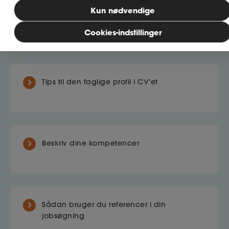
Kun nødvendige
Sådan opbygger du et godt CV
Bliv medlem
Cookies-indstillinger
MitAse
Tips til den faglige profil i CV'et
Ase Selvstændig
Dokumenter.dk
Beskriv dine kompetencer
Sådan bruger du referencer i din
jobsøgning