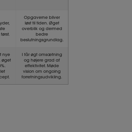
Opgaverne bliver
tyder,
løst til tiden. Øget
ste
overblik og dermed
først.
bedre
beslutningsgrundlag.
t nye
I får øgt omsætning
. øget
og højere grad af
0%.
effektivitet. Møde
let
vision om ongoing
cept.
forretningsudvikling.