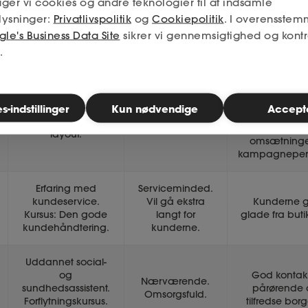
ger vi cookies og andre teknologier til at indsamle
lysninger:
Privatlivspolitik
og
Cookiepolitik
. I overensstem
Faglige
Personlige
Opnåede resul
le's Business Data Site
sikrer vi gennemsigtighed og kontr
kompetencer
kompetencer
.
Flere kunder
udtrykt tilfre
Superbruger af
med det mater
-indstillinger
Kun nødvendige
Accept
InDesign og
Kreativ.
jeg har lave
Photoshop. Grafisk
Igangsætter.
Stigning i
layout.
omsætninge
kampagneperi
Erfaring med
Serviceminded.
kundeservice.
Vil gå ekstra
Kunderne g
Kursus: Den gode
langt for
glade fra buti
kundehåndtering.
kunderne.
Uddannet social-
og
God kontakt 
Nærværende.
sundhedsassistent.
pårørende 
Omsorgsfuld.
Forflytningskursus.
tilfredse borg