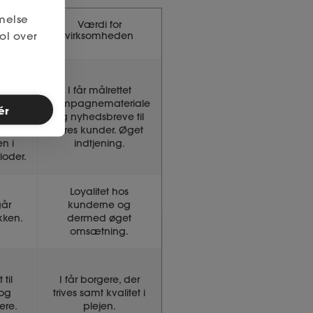
melse
Værdi for
tater
ol over
virksomheden
 har
dshed
I får målrettet
iale,
kampagnemateriale
ér
t.
og nyhedsbreve til
jeres kunder. Øget
n i
indtjening.
oder.
Loyalitet hos
år
kunderne og
kken.
dermed øget
omsætning.
til
I får borgere, der
og
trives samt kvalitet i
ere.
plejen.