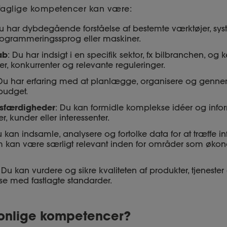
faglige kompetencer kan være:
Du har dybdegående forståelse af bestemte værktøjer, syst
programmeringssprog eller maskiner.
ab
: Du har indsigt i en specifik sektor, fx bilbranchen, og k
, konkurrenter og relevante reguleringer.
 Du har erfaring med at planlægge, organisere og gennem
 budget.
sfærdigheder
: Du kan formidle komplekse idéer og infor
ger, kunder eller interessenter.
u kan indsamle, analysere og fortolke data for at træffe 
om kan være særligt relevant inden for områder som øko
: Du kan vurdere og sikre kvaliteten af produkter, tjenester 
e med fastlagte standarder.
onlige kompetencer?