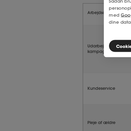
Sådan bru
personop
Arbejdsopgave
med
Goog
dine data
Cookies
Udarbejde
kampagnemateriale
Kundeservice
Pleje af ældre