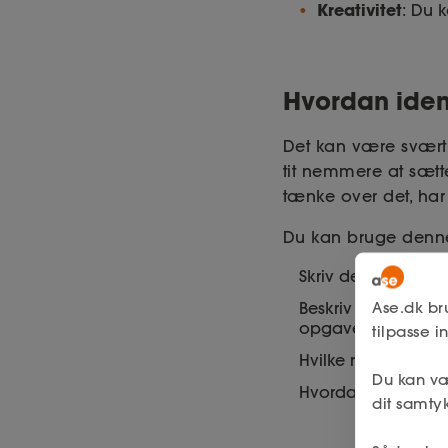
Kreativitet
: Du 
Hvordan iden
Det kan være svært 
tit nemmere at sætt
tænke over det, har
Du kan bruge denne
Skriv de arbejdsop
Ase.dk br
Beskriv derefter, h
opgave.
tilpasse 
Hvilke resultater 
Du kan væ
Hvordan kan du s
dit samtyk