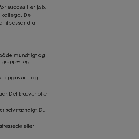
r succes i et job.
 kollega. De
 tilpasser dig
e, både mundtligt og
målgrupper og
eller opgaver – og
ger. Det kræver ofte
der selvstændigt. Du
stressede eller