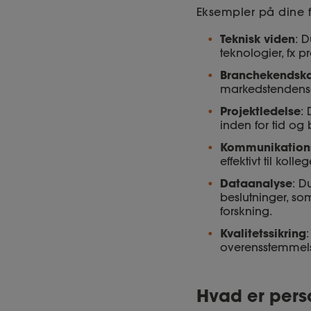
Eksempler på dine 
Teknisk viden
: 
teknologier, fx 
Branchekendsk
markedstendenser
Projektledelse
:
inden for tid og
Kommunikation
effektivt til kolle
Dataanalyse
: D
beslutninger, s
forskning.
Kvalitetssikring
overensstemmels
Hvad er pers