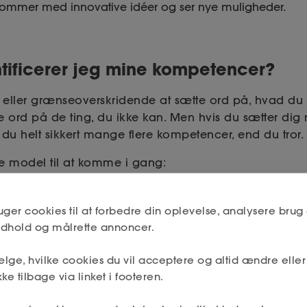
kommer med innovative idéer og ser nye muligheder.
tificerer jeg mine kompetencer?
eller grænseoverskridende at sætte ord på, hvad du e
e ord på de ting, du ikke kan. Men hvis du sætter di
 du helt sikkert mange flere kompetencer, end du tror
 model til at komme i gang:
gaver ned, som du har haft i dine tidligere job.
uger cookies til at forbedre din oplevelse, analysere brug 
vilke faglige og personlige kompetencer du har brugt for a
indhold og målrette annoncer.
har du opnået?
lge, hvilke cookies du vil acceptere og altid ændre elle
kabe værdi for virksomheden med dine kompetencer?
ke tilbage via linket i footeren.