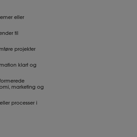
emer eller
ender til
føre projekter
mation klart og
informerede
nomi, marketing og
eller processer i