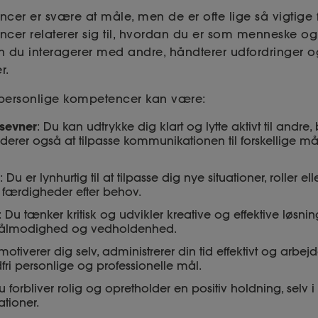
cer er svære at måle, men de er ofte lige så vigtige fo
cer relaterer sig til, hvordan du er som menneske og
an du interagerer med andre, håndterer udfordringer og
er.
 personlige kompetencer kan være:
sevner
: Du kan udtrykke dig klart og lytte aktivt til andr
nkluderer også at tilpasse kommunikationen til forskellige 
: Du er lynhurtig til at tilpasse dig nye situationer, roller 
e færdigheder efter behov.
: Du tænker kritisk og udvikler kreative og effektive løsnin
 tålmodighed og vedholdenhed.
motiverer dig selv, administrerer din tid effektivt og arbej
fri personlige og professionelle mål.
u forbliver rolig og opretholder en positiv holdning, selv i 
ationer.