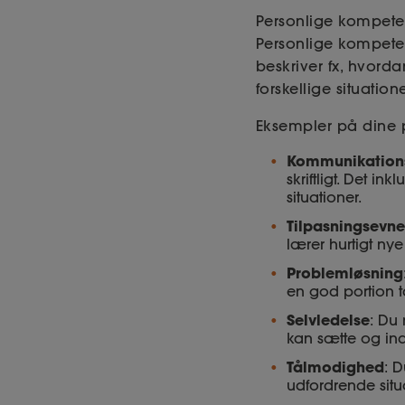
Personlige kompeten
Personlige kompeten
beskriver fx, hvord
forskellige situation
Eksempler på dine
Kommunikation
skriftligt. Det i
situationer.
Tilpasningsevne
lærer hurtigt ny
Problemløsning
en god portion
Selvledelse
: Du 
kan sætte og ind
Tålmodighed
: D
udfordrende situ