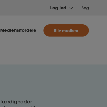
Log ind
Søg
MitAse
Medlemsfordele
Bliv medlem
Ase
Selvstændig
Dokumenter.dk
e færdigheder