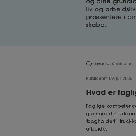
og dine grundl
liv og arbejdsli
præsentere i di
skabe.
Læsetid: 6 minutter
Publiceret: 09. juli 2026
Hvad er fagl
Faglige kompetence
gennem din uddanne
‘bogholderi’, ‘truckk
arbejde.