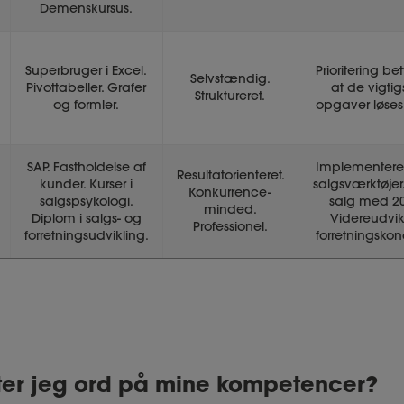
Demenskursus.
Superbruger i Excel.
Prioritering be
Selvstændig.
Pivottabeller. Grafer
at de vigtig
Struktureret.
og formler.
opgaver løses 
SAP. Fastholdelse af
Implementere
Resultatorienteret.
kunder. Kurser i
salgsværktøjer
Konkurrence-
salgspsykologi.
salg med 2
minded.
Diplom i salgs- og
Videreudvik
Professionel.
forretningsudvikling.
forretningskon
er jeg ord på mine kompetencer?