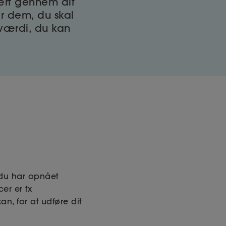
ært gennem dit
 er dem, du skal
værdi, du kan
 du har opnået
er er fx
kan, for at udføre dit