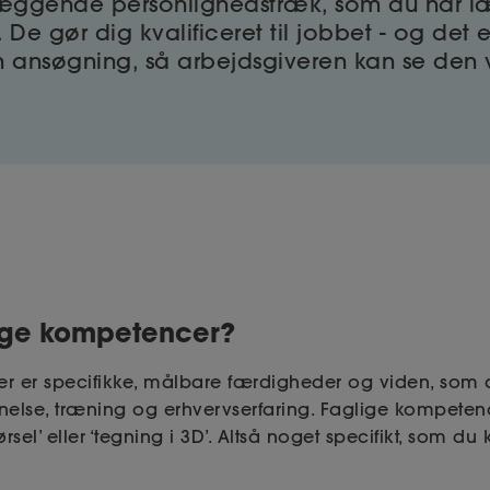
æggende personlighedstræk, som du har l
v. De gør dig kvalificeret til jobbet - og det
n ansøgning, så arbejdsgiveren kan se den 
ige kompetencer?
r er specifikke, målbare færdigheder og viden, som
lse, træning og erhvervserfaring. Faglige kompetenc
ørsel’ eller ‘tegning i 3D’. Altså noget specifikt, som du 