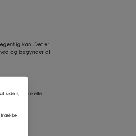
gentlig kan. Det er
g ned og begynder at
.
af siden,
t løse den enkelte
r trække