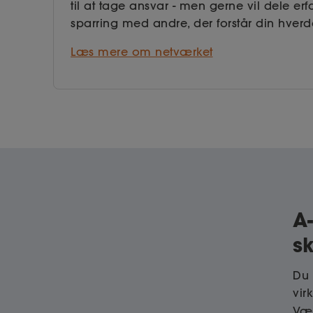
til at tage ansvar - men gerne vil dele erf
sparring med andre, der forstår din hver
Læs mere om netværket
A
s
Du 
vir
Væl