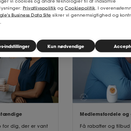
ger vi cookies og andre teknologier til at indsamle
lysninger:
Privatlivspolitik
og
Cookiepolitik
. I overensstem
le's Business Data Site
sikrer vi gennemsigtighed og kontr
.
-indstillinger
Kun nødvendige
Accept
vstændige
Medlemsfordele og -
for dig, der er vant
Få rabatter og tilbud