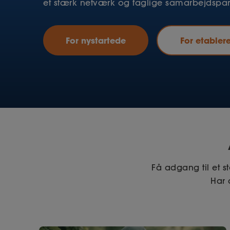
et stærk netværk og faglige samarbejdspar
For nystartede
For etabler
Få adgang til et 
Har 