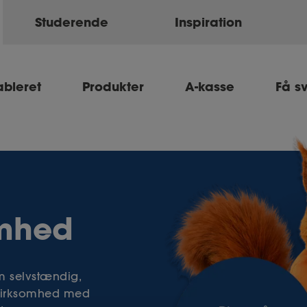
Studerende
Inspiration
ableret
Produkter
A-kasse
Få s
omhed
om selvstændig,
n virksomhed med