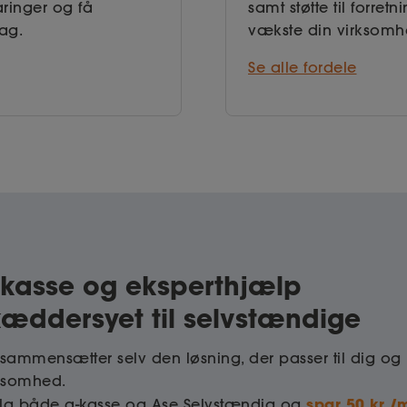
aringer og få
samt støtte til forre
dag.
vækste din virksomh
Se alle fordele
-kasse og eksperthjælp
kæddersyet til selvstændige
sammensætter selv den løsning, der passer til dig og
ksomhed.
spar 50 kr./
g både a-kasse og Ase Selvstændig og