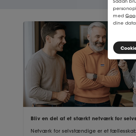
Sådan bru
personop
med
Goog
dine data
Cookies
Bliv en del af et stærkt netværk for sel
Netværk for selvstændige er et fællesskab 