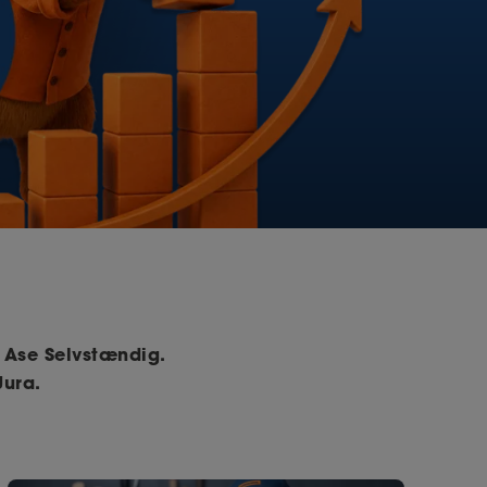
e
Ase Selvstændig.
d
Jura.