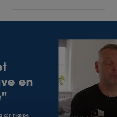
et
ave en
e"
g kan hjælpe