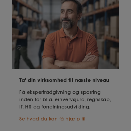
Ta' din virksomhed til næste niveau
Få ekspertrådgivning og sparring
inden for bl.a. erhvervsjura, regnskab,
IT, HR og forretnings­udvikling.
Se hvad du kan få hjælp til