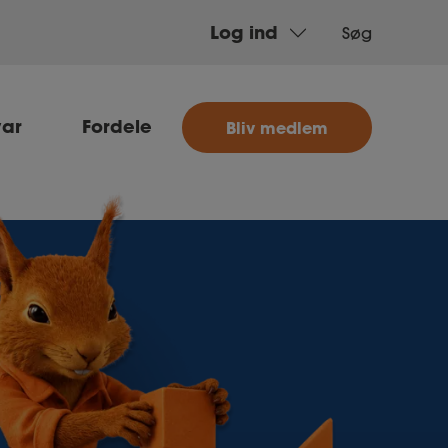
Log ind
Søg
MitAse
var
Fordele
Bliv medlem
Ase
Selvstændig
Dokumenter.dk