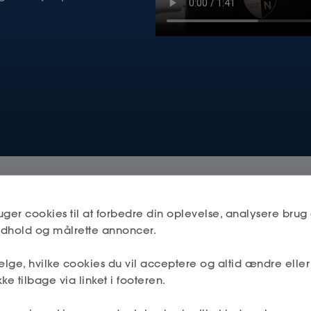
 er en inspirerende og givende platform 
uger cookies til at forbedre din oplevelse, analysere brug 
indhold og målrette annoncer.
ndige, der ønsker at styrke deres virk
lge, hvilke cookies du vil acceptere og altid ændre elle
Stig Elversøe, selvstændig medlem
ke tilbage via linket i footeren.