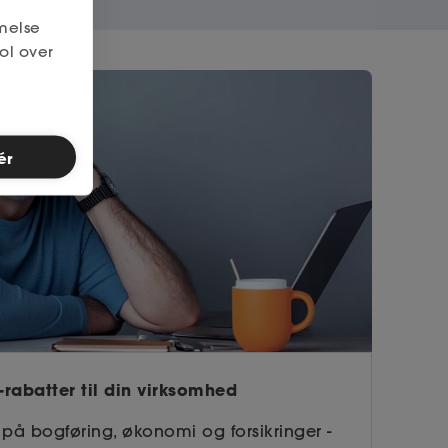
melse
ol over
ér
rabatter til din virksomhed
 på bogføring, økonomi og forsikringer -