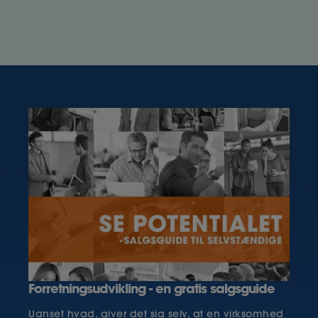
med. Bliv klogere på rekrutteringsprocessen, og
hvordan Ase kan hjælpe dig.
Forretningsudvikling - en gratis salgsguide
Uanset hvad, giver det sig selv, at en virksomhed