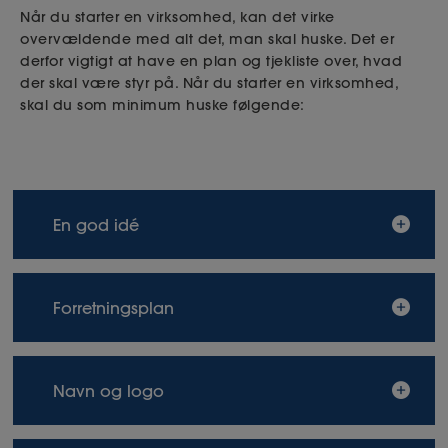
Når du starter en virksomhed, kan det virke
overvældende med alt det, man skal huske. Det er
derfor vigtigt at have en plan og tjekliste over, hvad
der skal være styr på. Når du starter en virksomhed,
skal du som minimum huske følgende:
En god idé
Før du helliger dit liv som selvstændig med egen
Forretningsplan
virksomhed, bør du afprøve ideen til din
virksomhed på familie og venner. På den måde
kan du få bekræftet, om idéen er god, hvilket kan
En forretningsplan er, helt kort, en beskrivelse af
Navn og logo
være med til at indikere, om virksomheden har
virksomheden og en plan for, hvordan du vil drive
potentiale eller ej.
og udvikle den. Når man går med drømmen om