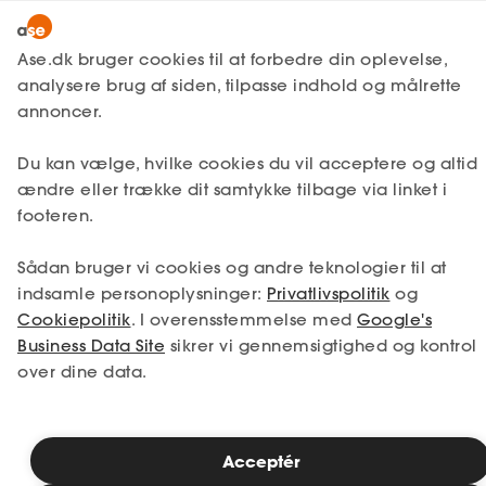
Lønmodtager
MitAse
Ase.dk bruger cookies til at forbedre din oplevelse,
Selvstændig
analysere brug af siden, tilpasse indhold og målrette
Selvstændig
Få svar
Ase Selvstændig
annoncer.
Nystartet
Opstart af virksomhed
Du kan vælge, hvilke cookies du vil acceptere og altid
Dokumenter.dk
Etableret
ændre eller trække dit samtykke tilbage via linket i
Produkter
footeren.
Det hele begynder med den gode idé og
A-kasse
drømmen om selv at bestemme over sin tid
Sådan bruger vi cookies og andre teknologier til at
og arbejde. Derefter skal du have styr på
Få svar
indsamle personoplysninger:
Privatlivspolitik
og
forskellige formaliteter. Nedenfor kan du
Cookiepolitik
. I overensstemmelse med
Google's
Fordele
læse mere om, hvad der er vigtigst at sørge
Business Data Site
sikrer vi gennemsigtighed og kontrol
for, før du starter din egen virksomhed, og
over dine data.
Studerende
få gode råd og tips til virksomhedsform,
forretningsplan, CVR-nummer, budget, skat
og moms mv.
Inspiration
Acceptér