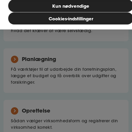
Bliv medlem
Kun nødvendige
Før du starter
Cookies-indstillinger
Find ud af, om din idé kan blive til virkelighed, og
MitAse
hvad det kræver at være selvstædig.
Ase Selvstændig
Dokumenter.dk
Planlægning
Få værktøjer til at udarbejde din forretningsplan,
lægge et budget og få overblik over udgifter og
forsikringer.
Oprettelse
Sådan vælger virksomhedsform og registrerer din
virksomhed korrekt.