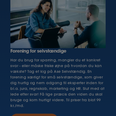
med Nets eller MobilePay, er også værd at
søge!
overveje.
Sørg for at få et overslag på prisen, så du ikke får
en grim overraskelse ved afregning.
Sælger du ydelser, vil det typisk være nok at
Husk, at logoet skal bruges på tværs af flere
sende en faktura til kunderne. Du kan selv lave
kanaler og ofte også både online såvel som offline
fakturaen i et tekstdokument eller regneark, eller
(fysisk).
du kan bruge en af de efterhånden mange
online-regnskabstjenester. Hvis du har en
Forening for selvstændige
bogholder eller revisor tilknyttet din virksomhed,
kan vedkommende også hjælpe med at klare
Har du brug for sparring, mangler du et konkret
afregningen.
svar - eller måske friske øjne på hvordan du kan
vækste? Tag et kig på Ase Selvstændig. En
forening særligt for små selvstændige, som giver
dig hurtig og nem adgang til eksperter inden for
bl.a. jura, regnskab, marketing og HR. Slut med at
lede efter svar! Få lige præcis den viden du skal
bruge og kom hurtigt videre. Til priser fra blot 99
kr./md.