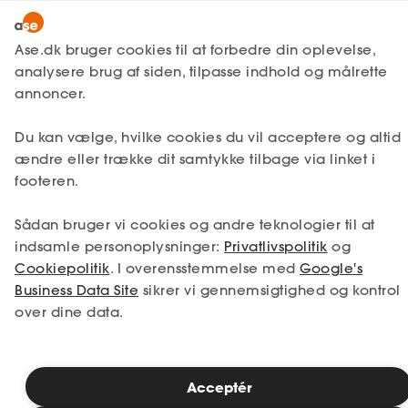
Bliv medlem
Ase.dk bruger cookies til at forbedre din oplevelse,
analysere brug af siden, tilpasse indhold og målrette
Selvstændig
Lønmodtager
annoncer.
MitAse
Selvstændig
Du kan vælge, hvilke cookies du vil acceptere og altid
Ase Selvstændig
ændre eller trække dit samtykke tilbage via linket i
Nystartet
Bliv en stærkere
footeren.
Dokumenter.dk
Etableret
selvstændig
Sådan bruger vi cookies og andre teknologier til at
Produkter
indsamle personoplysninger:
Privatlivspolitik
og
Med økonomisk tryghed og eksperthjælp inden for
Cookiepolitik
. I overensstemmelse med
Google's
A-kasse
erhvervsjura, regnskab, IT, marketing og
Business Data Site
sikrer vi gennemsigtighed og kontrol
personalejura.
Få svar
over dine data.
149 kr./md.
Kort sagt for
kan du få hjælp til alt det,
Fordele
du ikke blev selvstændig for - men stadig skal have
styr på.
Studerende
Acceptér