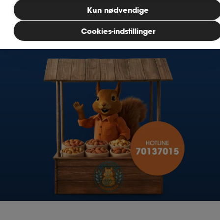
Inspiration
Se hvordan vi kan hjælpe dig
Kun nødvendige
Cookies-indstillinger
Bliv medlem
MitAse
Ase Selvstændig
Dokumenter.dk