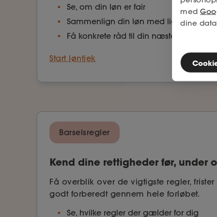
Se, om din løn er fair
med
Goog
Sammenlign din løn med lignende prof
dine data
Få konkrete råd til din næste lønsamtal
Start løntjek
Cookies
Barselsregler
Kend dine rettigheder før, under o
Få overblik over de vigtigste regler, friste
godt forberedt gennem hele forløbet.
Se, hvilke regler der gælder for dig