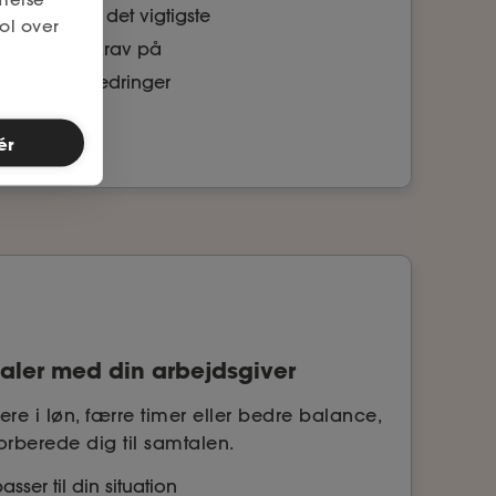
 indeholder det vigtigste
ol over
der, du har krav på
ger til forbedringer
ér
 taler med din arbejdsgiver
e i løn, færre timer eller bedre balance,
orberede dig til samtalen.
sser til din situation