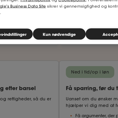
Tjek, om din kontrakt
le's Business Data Site
sikrer vi gennemsigtighed og kontr
iler
Se, om du får de go
.
e
Få konkrete anbefalin
Tjek din kontrakt
-indstillinger
Kun nødvendige
Accept
Ned i tid/op i løn
g efter barsel
Få sparring, før du
r og rettigheder, så du er
Uanset om du ønsker mer
hjælper vi dig med at f
Få argumenter, der pa