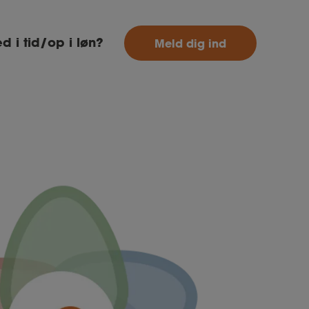
MitAse
d i tid/op i løn?
Meld dig ind
Ase
Selvstændig
Dokumenter.dk