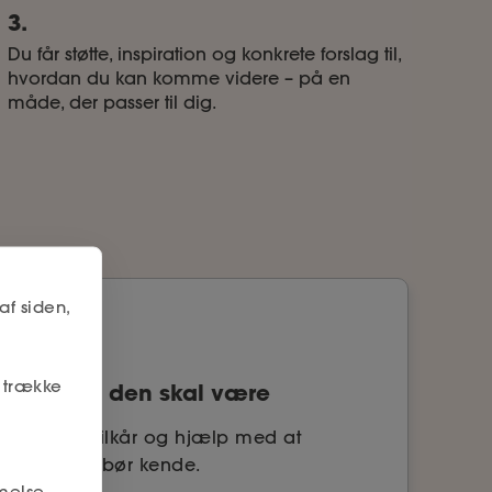
3.
Du får støtte, inspiration og konkrete forslag til,
hvordan du kan komme videre – på en
måde, der passer til dig.
af siden,
r trække
kt er, som den skal være
sættelsesvilkår og hjælp med at
 vilkår, du bør kende.
melse