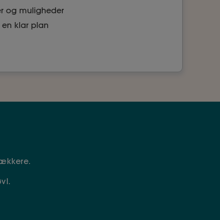
er og muligheder
 en klar plan
ækkere.
vl.