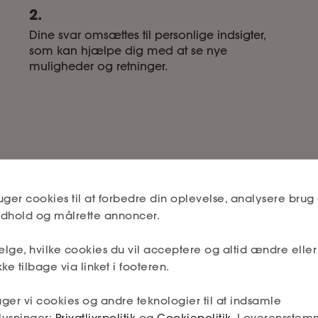
2.
Dine svar omsættes til personlige indsigter,
som kan hjælpe dig med at se nye
muligheder og retninger.
uger cookies til at forbedre din oplevelse, analysere brug 
Kontrakttjek
indhold og målrette annoncer.
lge, hvilke cookies du vil acceptere og altid ændre elle
Tjek, om din kontra
ke tilbage via linket i footeren.
r, og få den viden, der
Få gennemgået dine an
opdage fejl, mangler og
ger vi cookies og andre teknologier til at indsamle
lysninger:
Privatlivspolitik
og
Cookiepolitik
. I overensstem