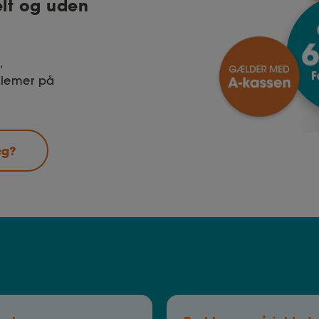
kelt og uden
,
blemer på
eg?