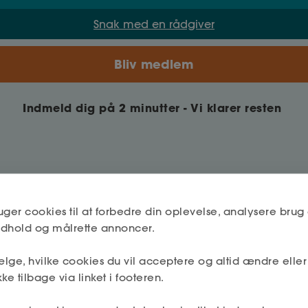
Snak med en rådgiver
Bliv medlem
Indmeld dig på 2 minutter - Vi klarer resten
uger cookies til at forbedre din oplevelse, analysere brug 
indhold og målrette annoncer.
Jeg kan varmt anbefale ASE fagforening, da
lge, hvilke cookies du vil acceptere og altid ændre elle
deres personale virkelig lytter til én og tager
ke tilbage via linket i footeren.
ens situation alvorlig. De bruger tid på at
forstå situationen, og spørger gerne ind til