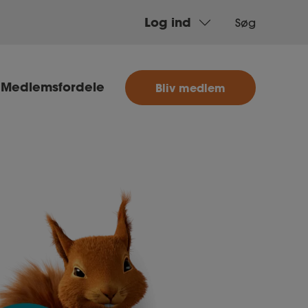
Log ind
Søg
MitAse
Medlemsfordele
Bliv medlem
Ase
Selvstændig
Dokumenter.dk