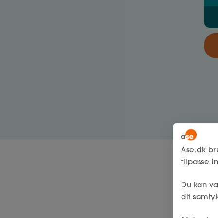
Ase.dk br
tilpasse 
Du kan væ
dit samtyk