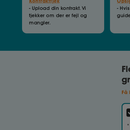
Kontrakttjek
Opsi
- Upload din kontrakt. Vi
- Hvi
tjekker om der er fejl og
guider
mangler.
F
gr
Få 