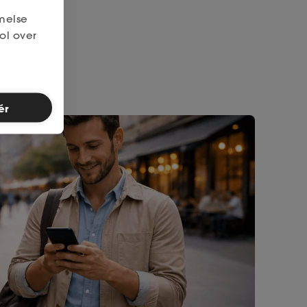
melse
ol over
ér