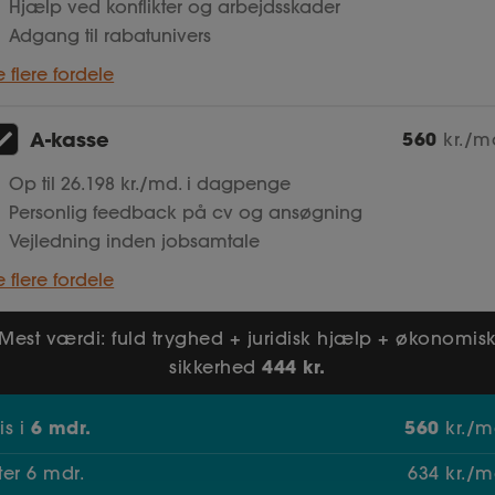
Hjælp ved konflikter og arbejdsskader
Adgang til rabatunivers
e flere fordele
A-kasse
560
kr./m
Op til 26.198 kr./md. i dagpenge
Personlig feedback på cv og ansøgning
Vejledning inden jobsamtale
e flere fordele
Mest værdi: fuld tryghed + juridisk hjælp + økonomis
444 kr.
sikkerhed
6
mdr.
560
ris
i
kr./m
fter
6
mdr.
634
kr./m