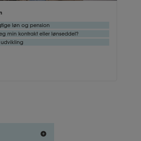
n
igtige løn og pension
g min kontrakt eller lønseddel?
 udvikling