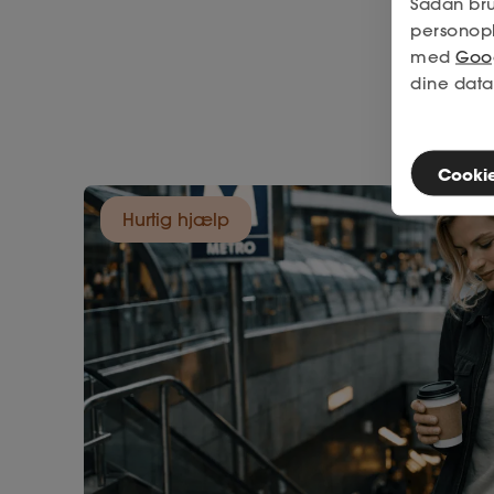
Sådan bru
personop
med
Goog
dine data
Cookies
Hurtig hjælp