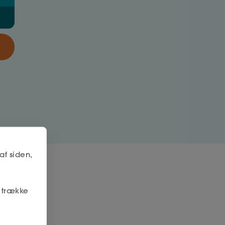
af siden,
r trække