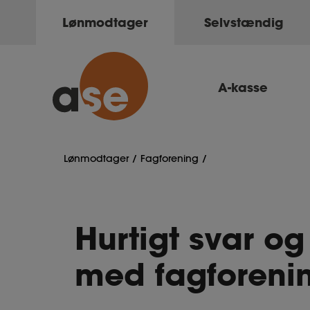
Lønmodtager
Selvstændig
A-kasse
Lønmodtager
Fagforening
Hurtigt svar o
med fagforeni