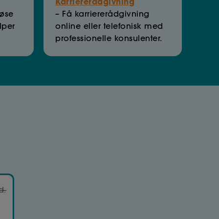
Karriererådgivning
løse
– Få karriererådgivning
lper
online eller telefonisk med
professionelle konsulenter.
d.