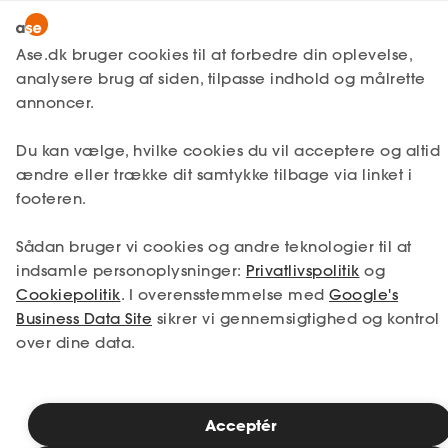
Lønmodtager
MitAse
Ase.dk bruger cookies til at forbedre din oplevelse,
A-kasse
analysere brug af siden, tilpasse indhold og målrette
Lønmodtager
Få svar
Kurser og efteruddannelse
Ase Selvstændig
annoncer.
Fagforening
Lønsikring
Du kan vælge, hvilke cookies du vil acceptere og altid
Læsetid: 2 minutter
Dokumenter.dk
ændre eller trække dit samtykke tilbage via linket i
Få svar
footeren.
Publiceret: 30. juli 2026
Medlemsfordele
Sådan bruger vi cookies og andre teknologier til at
Selvstændig
indsamle personoplysninger:
Privatlivspolitik
og
Cookiepolitik
. I overensstemmelse med
Google's
Onlinekurser
Studerende
Business Data Site
sikrer vi gennemsigtighed og kontrol
Boost dit arbejdsliv hjemmefra!
over dine data.
Inspiration
Vil du have tips og inspiration til dit arbejdsliv? Deltag i
vores onlinekurser og få ny viden - når det passer dig.
Acceptér
Bliv medlem