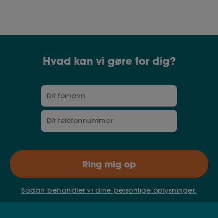
af funktionærloven, hvis du arbejder
gennemsnitligt mere end 8 timer om ugen med fx
kontorarbejde. Har du været vikar og fortsætter i
fast job, tæller din vikartid endda med i din
anciennitet.
Hvad kan vi gøre for dig?
Sådan behandler vi dine personlige oplysninger.