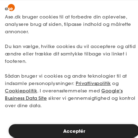
Lønmodtager
MitAse
Ase.dk bruger cookies til at forbedre din oplevelse,
Selvstændig
analysere brug af siden, tilpasse indhold og målrette
Ase Selvstændig
annoncer.
Studerende
Du kan vælge, hvilke cookies du vil acceptere og altid
Dokumenter.dk
ændre eller trække dit samtykke tilbage via linket i
Inspiration
footeren.
Løn
Sådan bruger vi cookies og andre teknologier til at
Kontrakttjek
indsamle personoplysninger:
Privatlivspolitik
og
Cookiepolitik
Barsel
. I overensstemmelse med
Google's
Business Data Site
sikrer vi gennemsigtighed og kontrol
Ned i tid/op i løn?
over dine data.
Meld dig ind
Forstå din kontrakt
Acceptér