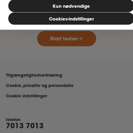
Meld dig ind
Kun nødvendige
5 gode råd
tilpasset dig
5
Baseret på dine svar får du personlige anbefalinger
Cookies-indstillinger
MitAse
Start testen
Ase Selvstændig
Dokumenter.dk
Tilgængelighedserklæring
Cookie, privatliv og persondata
Cookie indstillinger
telefon
7013 7013