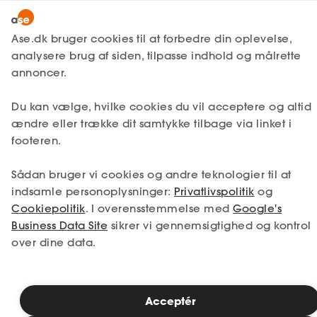
Meld dig ind
Ase.dk bruger cookies til at forbedre din oplevelse,
analysere brug af siden, tilpasse indhold og målrette
Lønmodtager
annoncer.
MitAse
Selvstændig
Du kan vælge, hvilke cookies du vil acceptere og altid
Ase Selvstændig
ændre eller trække dit samtykke tilbage via linket i
Studerende
Work-Life Balance
footeren.
Dokumenter.dk
Inspiration
Sådan bruger vi cookies og andre teknologier til at
Hvordan går det egentlig med din balance? Brug et
indsamle personoplysninger:
Privatlivspolitik
og
øjeblik på at reflektere over din arbejdssituation. Det
Løn
Cookiepolitik
. I overensstemmelse med
Google's
tager kun et par minutter.
Business Data Site
sikrer vi gennemsigtighed og kontrol
Kontrakttjek
over dine data.
Barsel
6 spørgsmål
om dit arbejde
6
Ned i tid/op i løn?
Vær ærlig – det er kun for dig selv
Acceptér