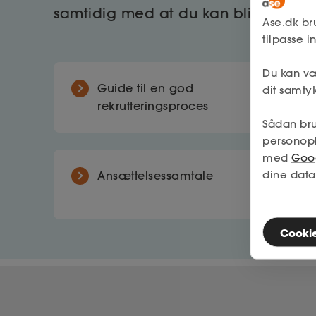
samtidig med at du kan blive klog
Ase.dk br
tilpasse 
Du kan væ
Guide til en god
dit samtyk
rekrutteringsproces
Sådan bru
personop
med
Goog
dine data
Ansættelsessamtale
Cookies