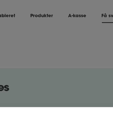
ableret
Produkter
A-kasse
Få s
es
en, er der typisk en nogenlunde fastlagt pr