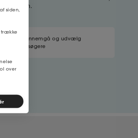
processen.
af siden,
r trække
Gennemgå og udvælg
ansøgere
melse
ol over
ér