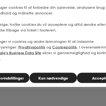
ere på, hvordan vi kan hjælpe dig gennem 
uger cookies til at forbedre din oplevelse, analysere brug 
indhold og målrette annoncer.
lge, hvilke cookies du vil acceptere og altid ændre elle
Stillingsopslag
ke tilbage via linket i footeren.
ger vi cookies og andre teknologier til at indsamle
lysninger:
Privatlivspolitik
og
Cookiepolitik
. I overensstem
le's Business Data Site
sikrer vi gennemsigtighed og kontr
.
-indstillinger
Kun nødvendige
Accept