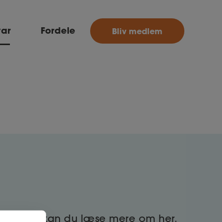
MitAse
var
Fordele
Bliv medlem
Ase
Selvstændig
Dokumenter.dk
oces. Den kan du læse mere om her,