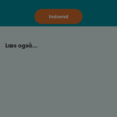
Læs også...
Det skarpe CV
CV'et handler om din tidligere erfaring og om, at
du skal sælge dig selv på få minutter. Få gode råd
til, hvordan du opbygger et effektivt CV.