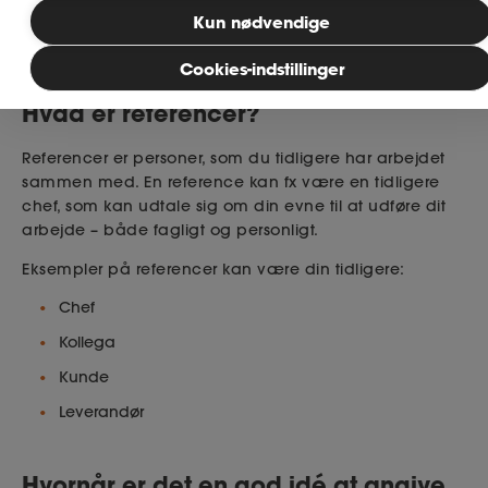
Læsetid: 4 minutter
Kun nødvendige
MitAse
Publiceret: 05. marts 2026
Cookies-indstillinger
Hvad er referencer?
Ase Selvstændig
Referencer er personer, som du tidligere har arbejdet
Dokumenter.dk
sammen med. En reference kan fx være en tidligere
chef, som kan udtale sig om din evne til at udføre dit
arbejde – både fagligt og personligt.
Eksempler på referencer kan være din tidligere:
Chef
Kollega
Kunde
Leverandør
Hvornår er det en god idé at angive