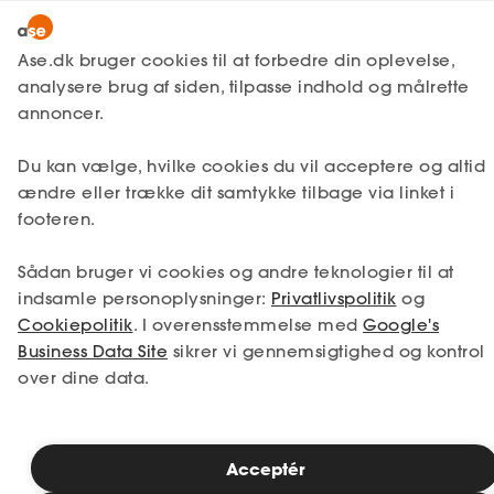
Lønmodtager
MitAse
Ase.dk bruger cookies til at forbedre din oplevelse,
A-kasse
analysere brug af siden, tilpasse indhold og målrette
Lønmodtager
Få svar
Jobsøgning
CV
Ase Selvstændig
annoncer.
Fagforening
Sådan bruger du
Lønsikring
Du kan vælge, hvilke cookies du vil acceptere og altid
Dokumenter.dk
referencer i din jobsøgning
ændre eller trække dit samtykke tilbage via linket i
Få svar
footeren.
Medlemsfordele
Når en potentielt kommende arbejdsgiver
Sådan bruger vi cookies og andre teknologier til at
Selvstændig
spørger om dine referencer, kan du give
indsamle personoplysninger:
Privatlivspolitik
og
dig selv et skulderklap - for du er både
Cookiepolitik
. I overensstemmelse med
Google's
Studerende
lykkedes med at få en jobsamtale og har
Business Data Site
sikrer vi gennemsigtighed og kontrol
gjort et rigtig godt indtryk. I denne artikel
over dine data.
har vi samlet alt det, du skal vide om
Inspiration
referencer i din jobsøgning.
Acceptér
Bliv medlem