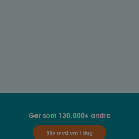
Jobportaler rummer mange spændende
muligheder for din jobsøgning. I denne artikel
deler vi de bedste strategier til, hvordan du kan at
udnytte jobportaler fuldt ud.
Kaffemødet
Et kaffemøde er en fremragende måde at styrke
dit netværk og skabe nye forbindelser.
Gør som 130.000+ andre
Bliv medlem i dag