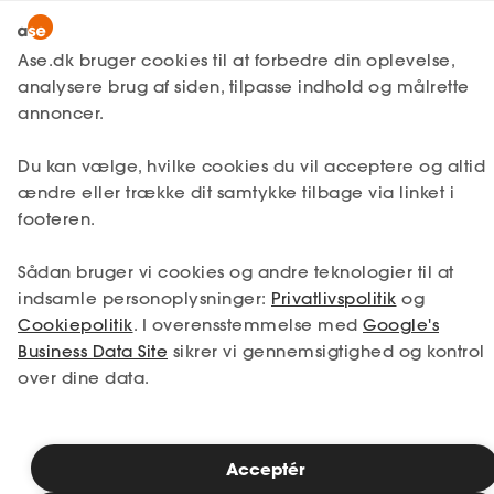
Lønmodtager
MitAse
Ase.dk bruger cookies til at forbedre din oplevelse,
A-kasse
analysere brug af siden, tilpasse indhold og målrette
Lønmodtager
Få svar
Jobsøgning
Ase Selvstændig
annoncer.
Fagforening
Find dit næste job
Lønsikring
LinkedIn-jobsøgning
Du kan vælge, hvilke cookies du vil acceptere og altid
Dokumenter.dk
ændre eller trække dit samtykke tilbage via linket i
Få svar
footeren.
Medlemsfordele
LinkedIn et godt redskab til at udvide dit
Sådan bruger vi cookies og andre teknologier til at
netværk og komme i kontakt med
Selvstændig
relevante aktører. Du får her vores bedste
indsamle personoplysninger:
Privatlivspolitik
og
tips til at komme godt i gang.
Cookiepolitik
. I overensstemmelse med
Google's
Studerende
Business Data Site
sikrer vi gennemsigtighed og kontrol
over dine data.
Inspiration
Læsetid: 3 minutter
Publiceret: 05. marts 2026
Acceptér
Bliv medlem