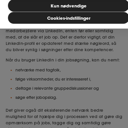
Derfor skal du bruge LinkedIn i din
Kun nødvendige
jobsøgning
MitAse
Cookies-indstillinger
Mange arbejdsgivere leder aktivt efter potentielle
Ase Selvstændig
medarbejdere via LinkedIn, enten før eller samtidig
med, at de slår et job op. Det er derfor vigtigt, at din
LinkedIn-profil er opdateret med stærke nøgleord, så
Dokumenter.dk
du bliver synlig i søgninger efter dine kompetencer.
Når du bruger LinkedIn i din jobsøgning, kan du nemt:
netværke med fagfolk,
følge virksomheder, du er interesseret i,
deltage i relevante gruppediskussioner og
søge efter jobopslag.
Det giver også dit eksisterende netværk bedre
mulighed for at hjælpe dig i processen ved at gøre dig
opmærksom på jobs, tagge dig og samtidig gøre