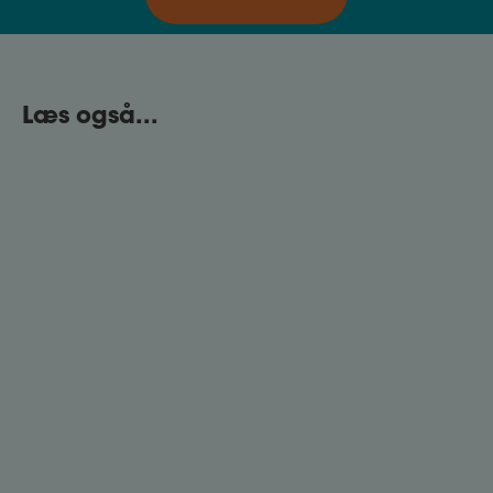
Læs også...
Det skarpe CV
CV'et handler om din tidligere erfaring og om, at
du skal sælge dig selv på få minutter. Få gode råd
til, hvordan du opbygger et effektivt CV.
Jobportaler