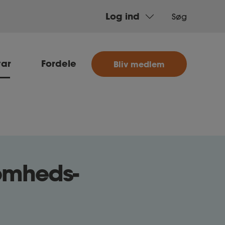
Log ind
Søg
MitAse
var
Fordele
Bliv medlem
Ase
Selvstændig
Dokumenter.dk
somheds-