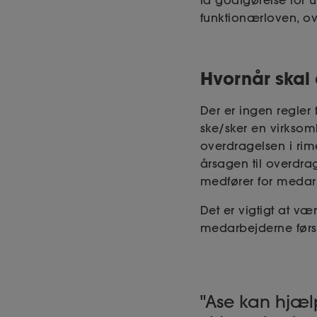
få godtgørelse for 
funktionærloven, ov
Hvornår skal
Der er ingen regler
ske/sker en virkso
overdragelsen i rim
årsagen til overdra
medfører for medar
Det er vigtigt at v
medarbejderne først
Ase kan hjæ