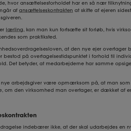
e, hvor ansættelsesforholdet har en så nær tilknytning 
emgår af
ansættelseskontrakten
at skifte af ejeren sides
dsgiveren.
ler
lærling
, kan man kun fortsætte sit forløb, hvis virk
endes som praktiksted.
omhedsoverdragelsesloven, at den nye ejer overtager 
er bestod på overtagelsestidspunktet i forhold til indiv
hold. Det betyder, at medarbejderne har samme opsig
n nye arbejdsgiver være opmærksom på, at man som 
øge, om den virksomhed man overtager, er dækket af 
eskontrakten
dragelse indebærer ikke, at der skal udarbejdes en n