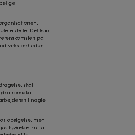
ndelige
organisationen,
ptere dette. Det kan
overenskomsten på
t mod virksomheden.
ragelse, skal
i økonomiske,
darbejderen i nogle
for opsigelse, men
odtgørelse. For at