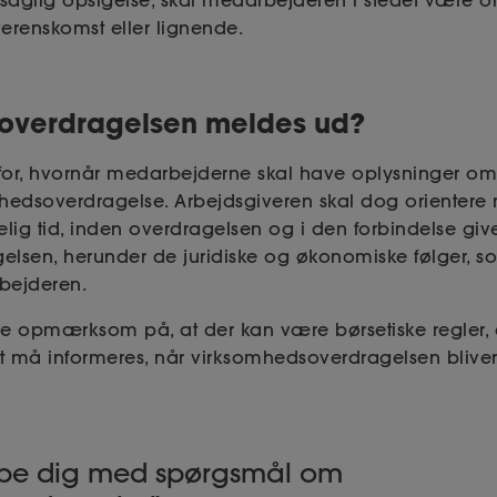
usaglig opsigelse, skal medarbejderen i stedet være om
erenskomst eller lignende.
 overdragelsen meldes ud?
 for, hvornår medarbejderne skal have oplysninger om,
mhedsoverdragelse. Arbejdsgiveren skal dog oriente
elig tid, inden overdragelsen og i den forbindelse g
gelsen, herunder de juridiske og økonomiske følger, 
bejderen.
ære opmærksom på, at der kan være børsetiske regler, d
 må informeres, når virksomhedsoverdragelsen bliver o
lpe dig med spørgsmål om