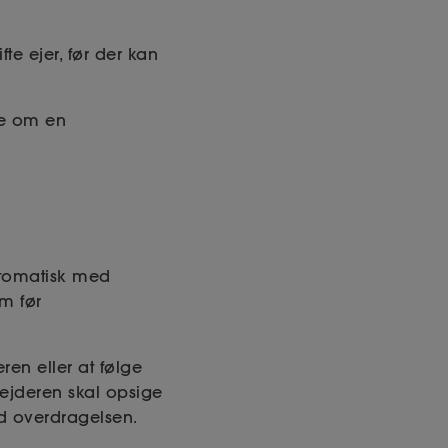
te ejer, før der kan
ale om en
utomatisk med
m før
en eller at følge
ejderen skal opsige
ed overdragelsen.