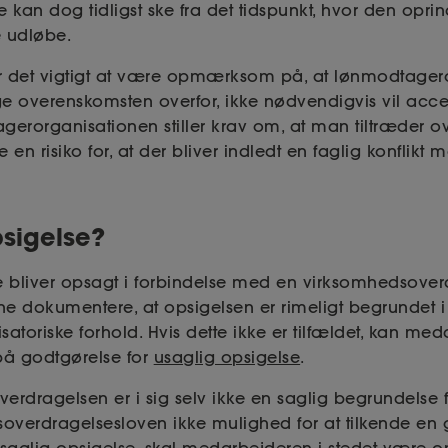
 kan dog tidligst ske fra det tidspunkt, hvor den opri
e udløbe.
r det vigtigt at være opmærksom på, at lønmodtager
e overenskomsten overfor, ikke nødvendigvis vil acce
gerorganisationen stiller krav om, at man tiltræder 
 en risiko for, at der bliver indledt en faglig konflik
sigelse?
 bliver opsagt i forbindelse med en virksomhedsoverd
e dokumentere, at opsigelsen er rimeligt begrundet 
isatoriske forhold. Hvis dette ikke er tilfældet, kan me
på godtgørelse for
usaglig opsigelse
.
erdragelsen er i sig selv ikke en saglig begrundelse 
soverdragelsesloven ikke mulighed for at tilkende en g