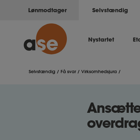
Lønmodtager
Selvstændig
Nystartet
Et
Selvstændig
Få svar
Virksomhedsjura
Ansætte
overdra