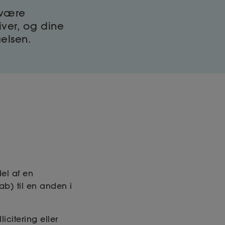
 være
ver, og dine
elsen.
el af en
ab) til en anden i
citering eller