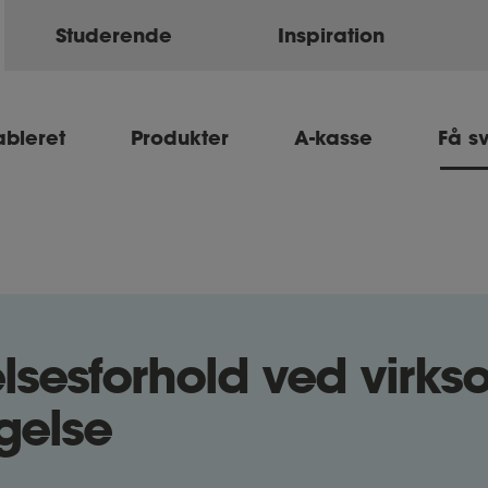
Studerende
Inspiration
ableret
Produkter
A-kasse
Få s
lsesforhold ved virk
gelse