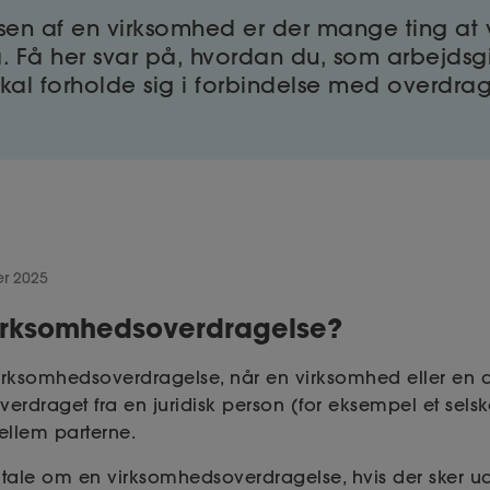
sen af en virksomhed er der mange ting at
Få her svar på, hvordan du, som arbejdsgi
al forholde sig i forbindelse med overdrag
er 2025
irksomhedsoverdragelse?
irksomhedsoverdragelse, når en virksomhed eller en d
erdraget fra en juridisk person (for eksempel et selsk
mellem parterne.
ale om en virksomhedsoverdragelse, hvis der sker udli