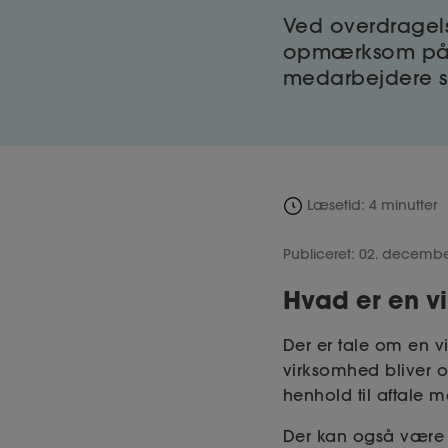
Ved overdragel
opmærksom på. 
medarbejdere sk
Læsetid: 4 minutter
Publiceret: 02. decemb
Hvad er en v
Der er tale om en v
virksomhed bliver ov
henhold til aftale 
Der kan også være t