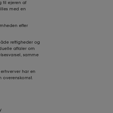
til ejeren af
tilles med en
somheden efter
både rettigheder og
iduelle aftaler om
elsesvarsel, samme
erhverver har en
en overenskomst.
y