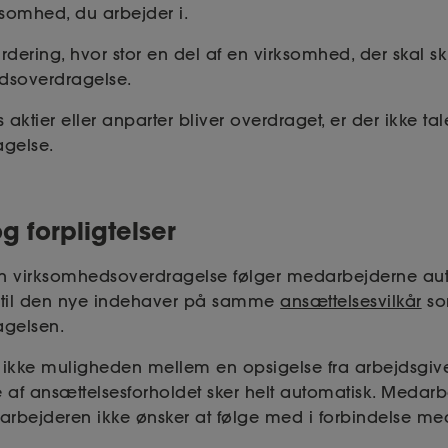
ksomhed, du arbejder i.
rdering, hvor stor en del af en virksomhed, der skal skif
edsoverdragelse.
aktier eller anparter bliver overdraget, er der ikke t
gelse.
g forpligtelser
en virksomhedsoverdragelse følger medarbejderne a
 til den nye indehaver på samme
ansættelsesvilkår
so
gelsen.
kke muligheden mellem en opsigelse fra arbejdsgiver
af ansættelsesforholdet sker helt automatisk. Medarb
medarbejderen ikke ønsker at følge med i forbindelse m