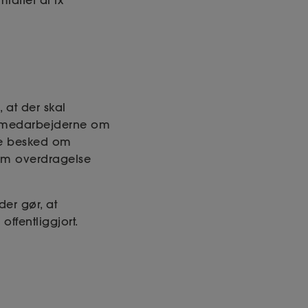
fattet af fx
 at der skal
re medarbejderne om
ive besked om
som overdragelse
er gør, at
ffentliggjort.