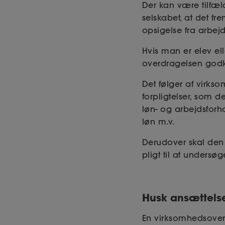
Der kan være tilfæld
selskabet, at det fr
opsigelse fra arbej
Hvis man er elev el
overdragelsen godk
Det følger af virks
forpligtelser, som d
løn- og arbejdsfor
løn m.v.
Derudover skal de
pligt til at unders
Husk ansættels
En virksomhedsover