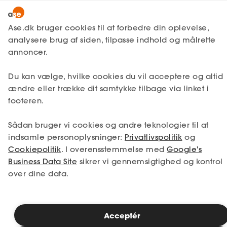
Lønmodtager
MitAse
Ase.dk bruger cookies til at forbedre din oplevelse,
Selvstændig
analysere brug af siden, tilpasse indhold og målrette
Selvstændig
Få svar
Ansættelse
Ase Selvstændig
annoncer.
Nystartet
Pligter som arbejdsgiver
Du kan vælge, hvilke cookies du vil acceptere og altid
Dokumenter.dk
Etableret
ændre eller trække dit samtykke tilbage via linket i
Produkter
footeren.
Når du ansætter din første medarbejder,
A-kasse
følger der en række pligter med. Du skal fx
Sådan bruger vi cookies og andre teknologier til at
tegne forsikring, indbetale feriepenge og
Få svar
indsamle personoplysninger:
Privatlivspolitik
og
sørge for et godt arbejdsmiljø. Er du det
Cookiepolitik
. I overensstemmelse med
Google's
Fordele
ikke allerede, skal du som noget af det
Business Data Site
sikrer vi gennemsigtighed og kontrol
første registreres som arbejdsgiver.
over dine data.
Studerende
Inspiration
Læsetid: 3 minutter
Acceptér