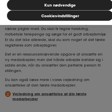
Publiceret: 14. januar 2026
Bliv medlem
Kun nødvendige
Pligter som arbejdsgiver
Cookies-indstillinger
MitAse
Når du ansætter din første medarbejder, følger der en
række pligter med. Du skal fx tegne forsikring,
indbetale feriepenge og sørge for et godt arbejdsmiljø.
Ase Selvstændig
Er du det ikke allerede, skal du som noget af det første
registreres som arbejdsgiver.
Dokumenter.dk
Det er en ressourcekrævende opgave at ansætte en
ny medarbejder, men det hårde arbejde betaler sig i
sidste ende, når du ansætter den perfekte person til
stillingen.
Du kan også læse mere i vores vejledning om
ansættelse af den første medarbejder:
Vejledning om ansættelse af din første
medarbejder