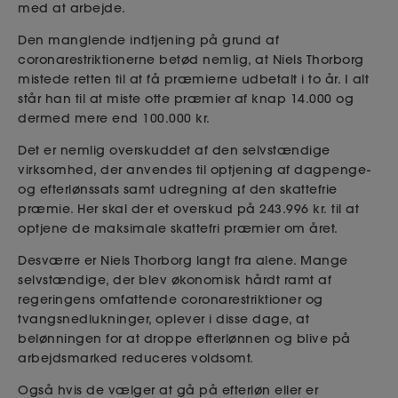
med at arbejde.
Den manglende indtjening på grund af
coronarestriktionerne betød nemlig, at Niels Thorborg
mistede retten til at få præmierne udbetalt i to år. I alt
står han til at miste otte præmier af knap 14.000 og
dermed mere end 100.000 kr.
Det er nemlig overskuddet af den selvstændige
virksomhed, der anvendes til optjening af dagpenge-
og efterlønssats samt udregning af den skattefrie
præmie. Her skal der et overskud på 243.996 kr. til at
optjene de maksimale skattefri præmier om året.
Desværre er Niels Thorborg langt fra alene. Mange
selvstændige, der blev økonomisk hårdt ramt af
regeringens omfattende coronarestriktioner og
tvangsnedlukninger, oplever i disse dage, at
belønningen for at droppe efterlønnen og blive på
arbejdsmarked reduceres voldsomt.
Også hvis de vælger at gå på efterløn eller er