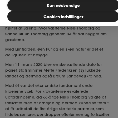
på arbejdsmarkedet, urimeligt, påpeger Karsten
Kun nødvendige
Mølgaard Jensen, administrerende direktør, Ase, i
Bliv medlem
indlæg i Børsen.
Cookies-indstillinger
Breum Landevejskro er en hyggelig traditionel kro i
hjertet af Salling, hvor værterne Niels Thorborg og
MitAse
Sanne Bruun Thorborg gennem 34 år har hygget om
gæsterne.
Ase Selvstændig
Med Limfjorden, øen Fur og en skøn natur er det et
dejligt sted at besøge.
Dokumenter.dk
Men 11. marts 2020 blev en skelsættende dato for
parret. Statsminister Mette Frederiksen (S) lukkede
landet og dermed også Breum Landevejskro ned.
Med ét var det økonomiske fundament under
kroejerne væk. For kroværterne eskalerede
udfordringerne, da 66-årige Niels Thorborg valgte at
fortsætte med at arbejde og dermed kunne se frem til
at få udbetalt de fire årlige skattefrie præmier, som
tildeles seniorer, der dropper efterlønnen og fortsætter