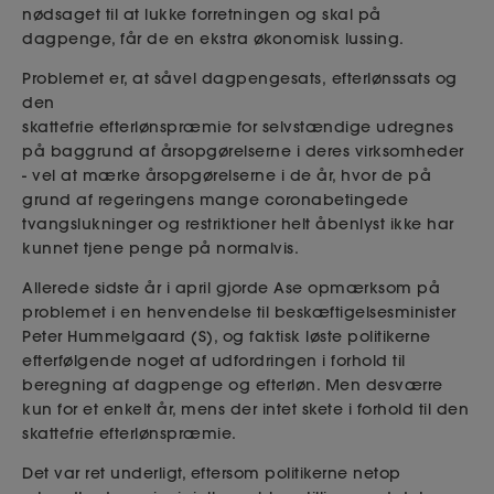
nødsaget til at lukke forretningen og skal på
dagpenge, får de en ekstra økonomisk lussing.
Problemet er, at såvel dagpengesats, efterlønssats og
den
skattefrie efterlønspræmie for selvstændige udregnes
på baggrund af årsopgørelserne i deres virksomheder
- vel at mærke årsopgørelserne i de år, hvor de på
grund af regeringens mange coronabetingede
tvangslukninger og restriktioner helt åbenlyst ikke har
kunnet tjene penge på normalvis.
Allerede sidste år i april gjorde Ase opmærksom på
problemet i en henvendelse til beskæftigelsesminister
Peter Hummelgaard (S), og faktisk løste politikerne
efterfølgende noget af udfordringen i forhold til
beregning af dagpenge og efterløn. Men desværre
kun for et enkelt år, mens der intet skete i forhold til den
skattefrie efterlønspræmie.
Det var ret underligt, eftersom politikerne netop