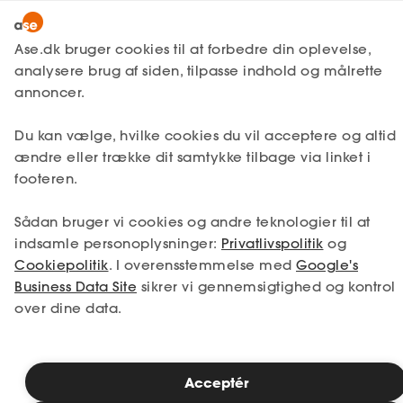
Bliv medlem
Ase.dk bruger cookies til at forbedre din oplevelse,
analysere brug af siden, tilpasse indhold og målrette
Lønmodtager
Om ase
Politiske analyser
Lønmodtager
annoncer.
MitAse
Den skattefrie præmie
A-kasse
forsvandt med restriktioner
Du kan vælge, hvilke cookies du vil acceptere og altid
Ase Selvstændig
Fagforening
ændre eller trække dit samtykke tilbage via linket i
og tvangslukninger
footeren.
Lønsikring
Dokumenter.dk
21.04.2022
Få svar
Sådan bruger vi cookies og andre teknologier til at
indsamle personoplysninger:
Privatlivspolitik
og
Corona og de mange nedlukninger kan føles som
Medlemsfordele
Cookiepolitik
. I overensstemmelse med
Google's
fortid, men for mange selvstændige mærkes
Business Data Site
sikrer vi gennemsigtighed og kontrol
Selvstændig
efterdønningerne stadig. Selvstændige
over dine data.
erhvervsdrivende, der er nødsaget til at lukke og gå
på dagpenge eller efterløn, står til en lavere sats, hvis
Studerende
deres virksomhed på grund af corona-restriktionerne
ikke har givet tilstrækkeligt overskud. På samme måde
Inspiration
Acceptér
straffes seniorer, der fravælger efterlønnen og fortsætter