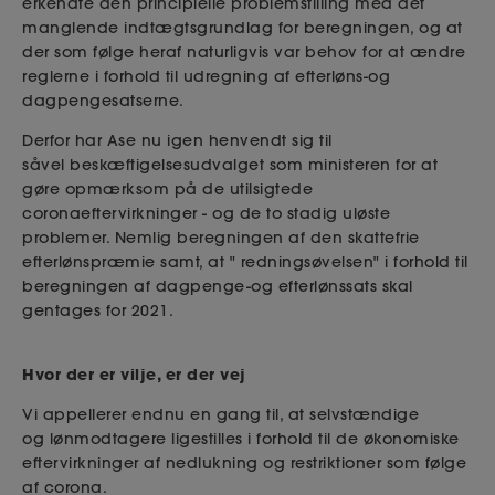
erkendte den principielle problemstilling med det
manglende indtægtsgrundlag for beregningen, og at
der som følge heraf naturligvis var behov for at ændre
reglerne i forhold til udregning af efterløns-og
dagpengesatserne.
Derfor har Ase nu igen henvendt sig til
såvel beskæftigelsesudvalget som ministeren for at
gøre opmærksom på de utilsigtede
coronaeftervirkninger - og de to stadig uløste
problemer. Nemlig beregningen af den skattefrie
efterlønspræmie samt, at " redningsøvelsen" i forhold til
beregningen af dagpenge-og efterlønssats skal
gentages for 2021.
Hvor der er vilje, er der vej
Vi appellerer endnu en gang til, at selvstændige
og lønmodtagere ligestilles i forhold til de økonomiske
eftervirkninger af nedlukning og restriktioner som følge
af corona.