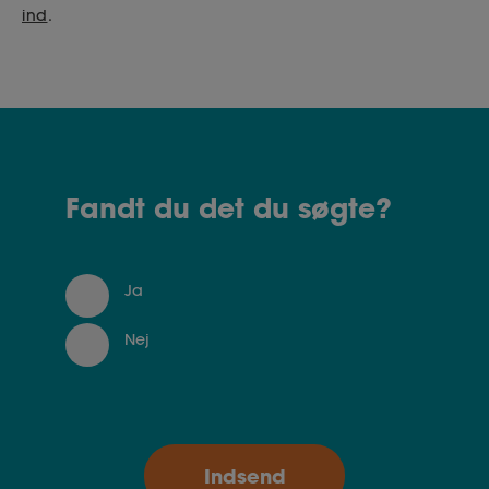
ind
.
Fandt du det du søgte?
Ja
Nej