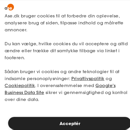
Lønmodtager
MitAse
Ase.dk bruger cookies til at forbedre din oplevelse,
Selvstændig
analysere brug af siden, tilpasse indhold og målrette
Selvstændig
Få svar
Medarbejderforhold
Ase Selvstændig
annoncer.
Medarbejdertrivsel
Nystartet
Personalehåndbog - alt du
Du kan vælge, hvilke cookies du vil acceptere og altid
Dokumenter.dk
Etableret
ændre eller trække dit samtykke tilbage via linket i
skal vide
Produkter
footeren.
A-kasse
Sådan bruger vi cookies og andre teknologier til at
Enhver arbejdsplads har brug for regler og
Få svar
indsamle personoplysninger:
Privatlivspolitik
og
retningslinjer for at kunne få hverdagen og
Cookiepolitik
. I overensstemmelse med
Google's
samarbejdet til at fungere - her er
Fordele
Business Data Site
sikrer vi gennemsigtighed og kontrol
personalehåndbogen en god løsning. Men
over dine data.
Studerende
hvad indeholder en personalehåndbog?
Og hvad skal man være særlig
opmærksom på?
Inspiration
Acceptér
Spørgsmålene kan være mange, især hvis