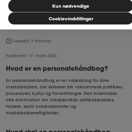
det er første gang, du skal udarbejde en.
Bliv medlem
Kun nødvendige
Læs med nedenfor, og vi guider dig
igennem de vigtigste punkter og indhold.
Cookies-indstillinger
MitAse
Ase Selvstændig
Læsetid: 5 minutter
Dokumenter.dk
Publiceret: 17. marts 2026
Hvad er en personalehåndbog?
En personalehåndbog er en vejledning for dine
medarbejdere, der skitserer din virksomheds politikker,
procedurer, kultur og forventninger. Den indeholder
ofte information om arbejdsvilkår, adfærdskodeks,
fordele, samt overenskomster og
medarbejderrettigheder.
Hvad skal en personalehåndbog