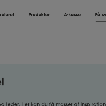
ableret
Produkter
A-kasse
Få s
l
og leder. Her kan du få masser af inspiration