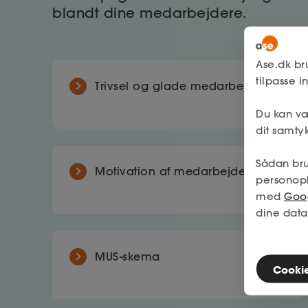
blandt dine medarbejdere.
Ase.dk br
tilpasse 
Trivsel og glade medarbejdere
Du kan væ
dit samtyk
Sådan bru
Motivation af medarbejdere
personop
med
Goog
dine data
MUS-skema
Cookies