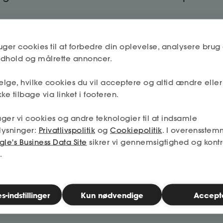
uger cookies til at forbedre din oplevelse, analysere brug 
indhold og målrette annoncer.
MUS-samtale som leder
lge, hvilke cookies du vil acceptere og altid ændre elle
ke tilbage via linket i footeren.
ger vi cookies og andre teknologier til at indsamle
1 til 1 samtale
lysninger:
Privatlivspolitik
og
Cookiepolitik
. I overensstem
le's Business Data Site
sikrer vi gennemsigtighed og kontr
.
-indstillinger
Kun nødvendige
Accept