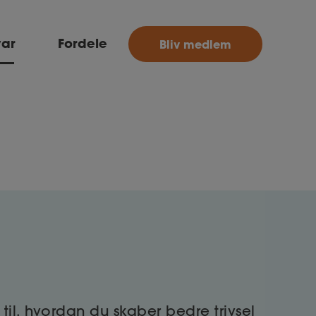
MitAse
var
Fordele
Bliv medlem
Ase
Selvstændig
Dokumenter.dk
 til, hvordan du skaber bedre trivsel