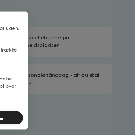
af siden,
Seksuel chikane på
arbejdspladsen
r trække
Personalehåndbog - alt du skal
melse
vide
ol over
ér