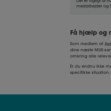
Det er vigtigt at h
medarbejder og le
Få hjælp og r
Som medlem af
As
dine næste MUS-sam
omkring alle releva
Er du endnu ikke m
specifikke situation.