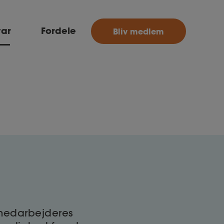
MitAse
var
Fordele
Bliv medlem
Ase
Selvstændig
Dokumenter.dk
 medarbejderes