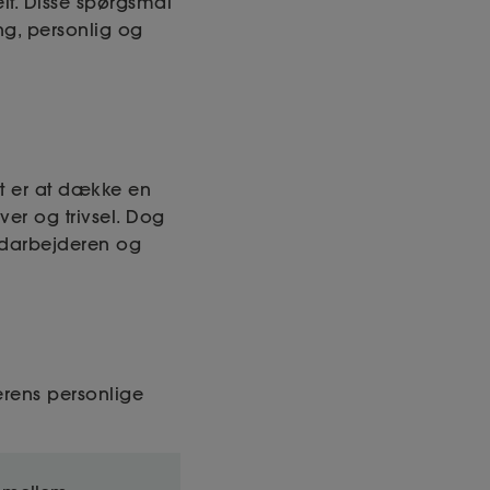
t. Disse spørgsmål
g, personlig og
et er at dække en
er og trivsel. Dog
medarbejderen og
rens personlige