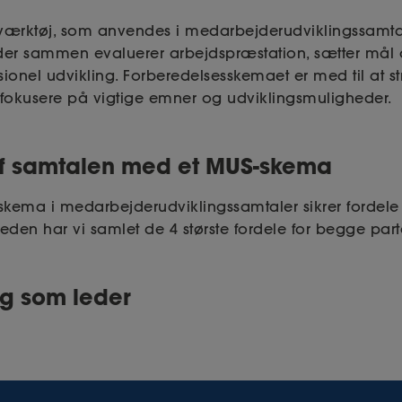
 værktøj, som anvendes i medarbejderudviklingssamtal
er sammen evaluerer arbejdspræstation, sætter mål
sionel udvikling. Forberedelsesskemaet er med til at s
fokusere på vigtige emner og udviklingsmuligheder.
f samtalen med et MUS-skema
kema i medarbejderudviklingssamtaler sikrer fordele
den har vi samlet de 4 største fordele for begge part
ig som leder