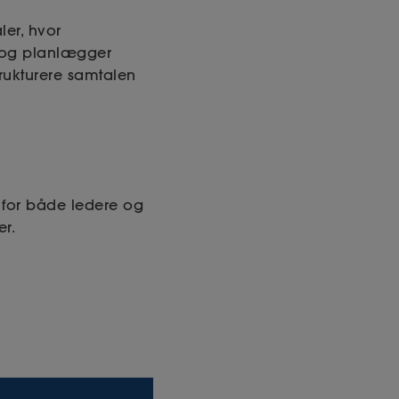
er, hvor
 og planlægger
trukturere samtalen
 for både ledere og
er.