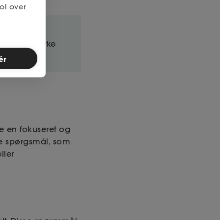
ol over
 ved at styrke
ér
re en fokuseret og
e spørgsmål, som
ller