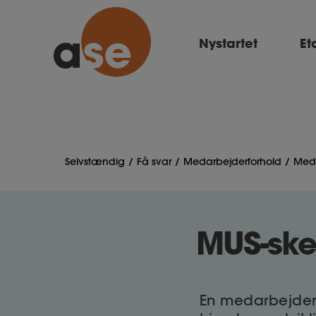
Nystartet
Et
Selvstændig
Få svar
Medarbejderforhold
Meda
MUS-sk
En medarbejderu