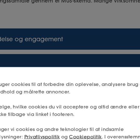
ngssamtale gennem et MUS-skema. Mange virksomhede
delse og engagement
 får mulighed for at forberede sig til samtalen, øger
ltagelse - husk at udlevere skemaet i god tid.
uger cookies til at forbedre din oplevelse, analysere brug 
 til selvrefleksion. Vedkommende bliver derfor tvunget
og forventninger
indhold og målrette annoncer.
, hvilket kan hjælpe dem med at identificere egne øn
rsonlige mål for eventuelle fremtidige arbejdsopgave
lge, hvilke cookies du vil acceptere og altid ændre elle
maet skaber dine medarbejdere klarhed omkring mål 
ke tilbage via linket i footeren.
kation
re og give retning til nye eller flere arbejdsopgaver s
ger vi cookies og andre teknologier til at indsamle
lysninger:
Privatlivspolitik
og
Cookiepolitik
. I overensstem
lles skema, sikrer I, at I har en fælles dagsorden og fo