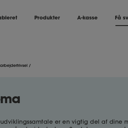
ableret
Produkter
A-kasse
Få s
rbejdertrivsel
ema
dviklingssamtale er en vigtig del af dine