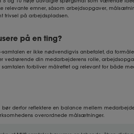
m 5 og 10 nøje udvalgte spørgsmål som værende ideel
 relevante emner, såsom arbejdsopgaver, målsætnin
t trivsel på arbejdspladsen.
usere på en ting?
US-samtalen er ikke nødvendigvis anbefalet, da formål
ter vedrørende din medarbejderens rolle, arbejdsopgav
t samtalen forbliver målrettet og relevant for både 
l bør derfor reflektere en balance mellem medarbejde
virksomhedens overordnede målsætninger.