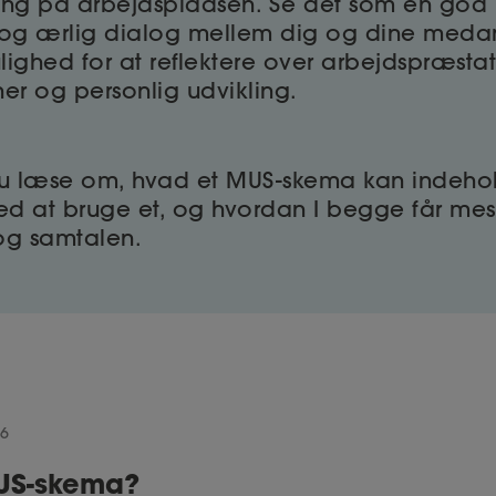
kling på arbejdspladsen. Se det som en god 
og ærlig dialog mellem dig og dine medarb
ghed for at reflektere over arbejdspræstat
er og personlig udvikling.
u læse om, hvad et MUS-skema kan indehol
ved at bruge et, og hvordan I begge får mes
g samtalen.
26
MUS-skema?