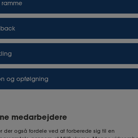
et ramme
en klar struktur til samtalen, hvilket sikrer, at I genn
dback
 Det hjælper dig også med at forberede dig - herefte
vt med den enkelte medarbejder.
-skemaet kan du give mere målrettet og konstruktiv f
ling
kke punkter og mål.
re og specificere medarbejderens styrker, kompetencer
n og opfølgning
lingsområder, hvilket er med til at understøtte en frem
erer også som dokumentation af samtalen, hvilket 
l, aftaler og arbejdsopgaver.
dine medarbejdere
der også fordele ved at forberede sig til en