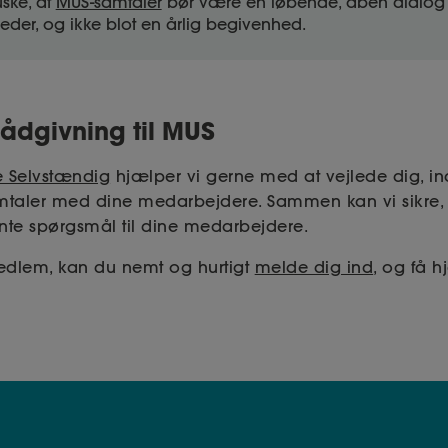
uske, at
MUS-samtaler
bør være en løbende, åben dialog
der, og ikke blot en årlig begivenhed.
ådgivning til MUS
e Selvstændig
hjælper vi gerne med at vejlede dig, in
taler med dine medarbejdere. Sammen kan vi sikre,
nte spørgsmål til dine medarbejdere.
edlem, kan du nemt og hurtigt
melde dig ind
, og få h