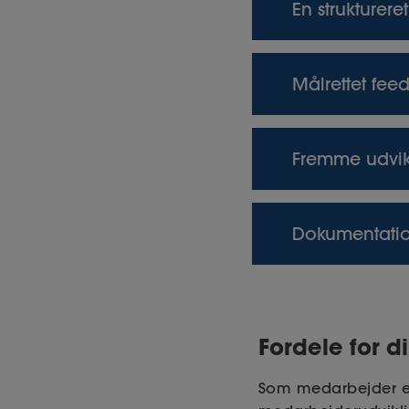
En strukturer
MUS-skemaet giver 
Målrettet fee
relevante emner.
samtalen effekti
Ved at bruge MUS
Fremme udvik
på nogle specifi
Du kan identifice
Dokumentatio
samt mulige udvik
udviklingsplan.
MUS-skemaet fung
at følge op på må
Fordele for 
Som medarbejder er 