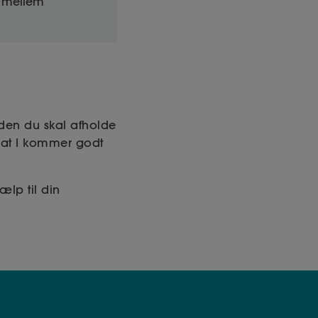
 mellem
den du skal afholde
 at I kommer godt
jælp til din