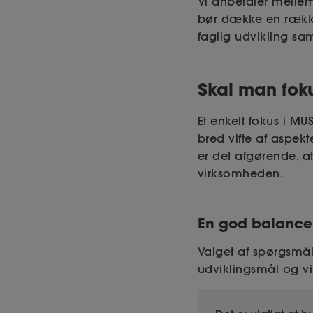
Vi anbefaler melle
bør dække en række
faglig udvikling sam
Skal man fok
Et enkelt fokus i M
bred vifte af aspek
er det afgørende, a
virksomheden.
En god balance
Valget af spørgsmå
udviklingsmål og 