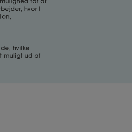
mulighed for at
ejder, hvor I
ion,
de, hvilke
t muligt ud af