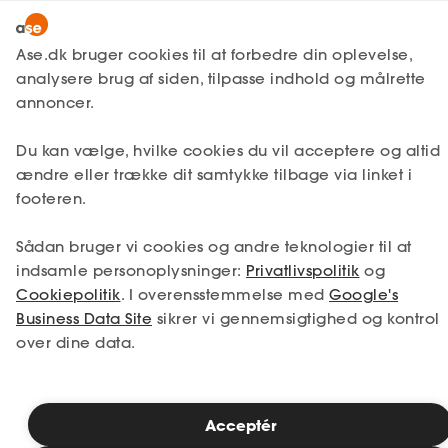
Lønmodtager
MitAse
Ase.dk bruger cookies til at forbedre din oplevelse,
Selvstændig
analysere brug af siden, tilpasse indhold og målrette
Selvstændig
Ase Selvstændig
annoncer.
Nystartet
Du kan vælge, hvilke cookies du vil acceptere og altid
Dokumenter.dk
Etableret
ændre eller trække dit samtykke tilbage via linket i
Produkter
footeren.
Hvilket medlemskab passer
A-kasse
til dig?
Sådan bruger vi cookies og andre teknologier til at
Få svar
indsamle personoplysninger:
Privatlivspolitik
og
Cookiepolitik
. I overensstemmelse med
Google's
Fordele
Business Data Site
sikrer vi gennemsigtighed og kontrol
over dine data.
Studerende
A-kasse, juridisk hjælp,
Inspiration
ansatte, netværk?
Acceptér