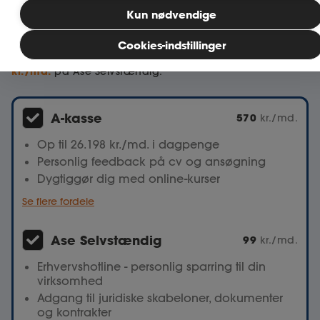
Bliv medlem
Kun nødvendige
Du sammensætter selv den løsning, der passer til dig og
virksomhed.
Cookies-indstillinger
spar 50
Vælg både a-kasse og Ase Selvstændig og
MitAse
kr./md.
på Ase Selvstændig.
Ase Selvstændig
A-kasse
570
kr./md.
Dokumenter.dk
Op til 26.198 kr./md. i dagpenge
Personlig feedback på cv og ansøgning
Dygtiggør dig med online-kurser
Se flere fordele
Ase Selvstændig
99
kr./md.
Erhvervshotline - personlig sparring til din
virksomhed
Adgang til juridiske skabeloner, dokumenter
og kontrakter