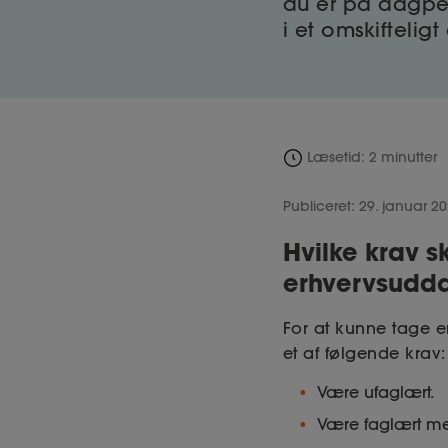
du er på dagpe
i et omskifteli
Læsetid: 2 minutter
Publiceret: 29. januar 2
Hvilke krav s
erhvervsudd
For at kunne tage 
et af følgende krav
Være ufaglært.
Være faglært med