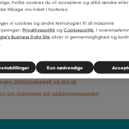
højst din hidtidige dagpengesats.
lge, hvilke cookies du vil acceptere og altid ændre elle
ke tilbage via linket i footeren.
en uddannelse, hvor der er særligt gode jobmulighed
 få udbetalt dagpenge med en sats, der svarer til 110 %
ger vi cookies og andre teknologier til at indsamle
lysninger:
Privatlivspolitik
og
Cookiepolitik
. I overensstem
le's Business Data Site
sikrer vi gennemsigtighed og kontr
 lærlingeløn eller lignende under deltagelse i uddannel
.
t i dagpengene.
-indstillinger
Kun nødvendige
Accept
n
gen Uddannelsesløft på star.dk
tion om ordningen på uddannelsesguiden