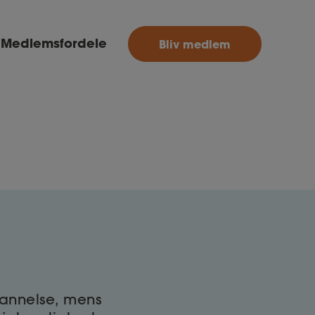
MitAse
Medlemsfordele
Bliv medlem
Ase
Selvstændig
Dokumenter.dk
dannelse, mens