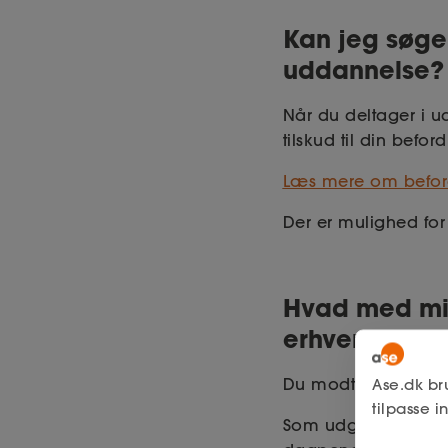
Kan jeg søge
uddannelse
Når du deltager i 
tilskud til din befor
Læs mere om befor
Der er mulighed for
Hvad med min
erhvervsudd
Du modtager dagpen
Ase.dk br
tilpasse 
Som udgangspunkt få