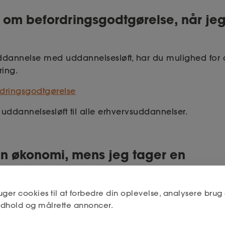
 om befordringsgodtgørelse, når jeg
?
uddannelse med uddannelsesløft, har du mulighed for
dring.
dringsgodtgørelse
 uddannelsesløft til alle erhvervsuddannelser.
 økonomi, mens jeg tager en
annelse?
ge, mens du deltager i det aftalte uddannelsesløft.
uger cookies til at forbedre din oplevelse, analysere brug 
indhold og målrette annoncer.
r du udbetalt dagpenge med en sats, der svarer til 