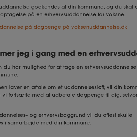
 uddannelse godkendes af din kommune, og du skal 
l optagelse på en erhvervsuddannelse for voksne.
dannelse på dagpenge på voksenuddannelse.dk
mer jeg i gang med en erhvervsud
 om du har mulighed for at tage en erhvervsuddannels
ommune.
n laver en aftale om et uddannelsesløft, vil din ko
n vi fortsætte med at udbetale dagpenge til dig, selv
annelses– og erhvervsbaggrund vil du oftest skulle
es i samarbejde med din kommune.