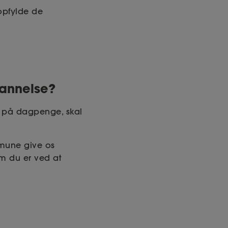
opfylde de
dannelse?
e på dagpenge, skal
mmune give os
om du er ved at