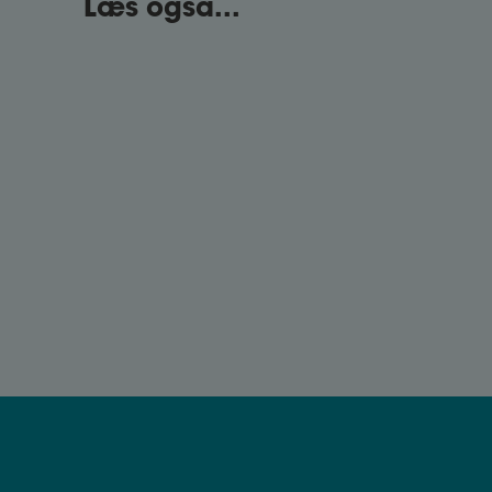
Læs også...
Dagpenge
Få styr på dagpengeregler og
ansøgningsprocessen, så du kan få den
økonomiske støtte, du har ret til.