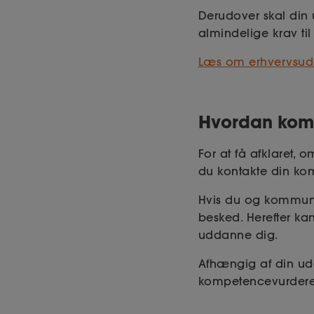
Derudover skal din
almindelige krav ti
Læs om erhvervsud
Hvordan kom
For at få afklaret,
du kontakte din k
Hvis du og kommune
besked. Herefter ka
uddanne dig.
Afhængig af din udd
kompetencevurder