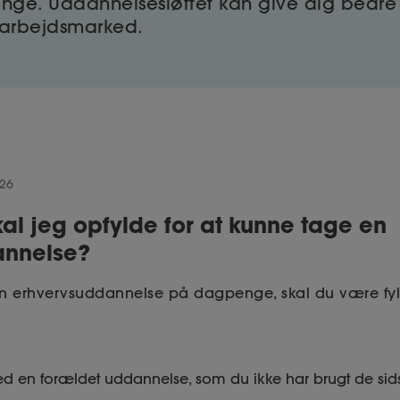
nge. Uddannelsesløftet kan give dig bedre
gt arbejdsmarked.
026
kal jeg opfylde for at kunne tage en
annelse?
en erhvervsuddannelse på dagpenge, skal du være fyld
:
 en forældet uddannelse, som du ikke har brugt de sids