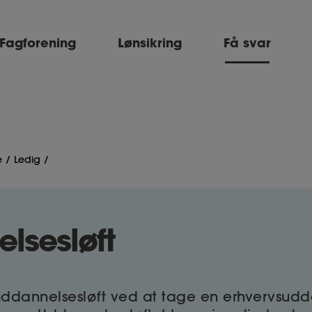
Fagforening
Lønsikring
Få svar
e
Ledig
lsesløft
 uddannelsesløft ved at tage en erhvervsud