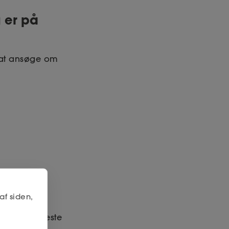
 er på
 at ansøge om
af siden,
80 % af højeste