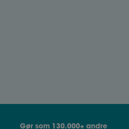
Onlinekurser
Vores onlinekurser, der varer fra 45-60
minutter, er for alle medlemmer af Ase.
Du kan blive klogere på dine
kompetencer, jobsøgning, personlig
branding og meget mere.
Gør som 130.000+ andre