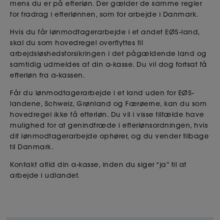
passeret årsgrænsen på 47.233 kr.
mens du er på efterløn. Der gælder de samme regler
for fradrag i efterlønnen, som for arbejde i Danmark.
Hvis du får lønmodtagerarbejde i et andet EØS-land,
Mindsteudbetaling
skal du som hovedregel overflyttes til
Har du mere end 128 indberettede arbejdstimer i
arbejdsløshedsforsikringen i det pågældende land og
en måned, får du ikke efterløn for den måned. Det
samtidig udmeldes af din a-kasse. Du vil dog fortsat få
gælder også, selvom din timeløn er under 305,59
efterløn fra a-kassen.
kr., og du ellers havde mulighed for at få timerne
Får du lønmodtagerarbejde i et land uden for EØS-
omregnet til nedsat fradrag.
landene, Schweiz, Grønland og Færøerne, kan du som
hovedregel ikke få efterløn. Du vil i visse tilfælde have
mulighed for at genindtræde i efterlønsordningen, hvis
Når du har passeret årsgrænsen for
dit lønmodtagerarbejde ophører, og du vender tilbage
nedsat fradrag
til Danmark.
Når du i et kalenderår har passeret årsgrænsen for
Kontakt altid din a-kasse, inden du siger “ja” til at
nedsat fradrag, får du i resten af det år fradrag
arbejde i udlandet.
efter de almindelige regler. I det næste
kalenderår kan du igen få nedsat fradrag for de
første 47.233 kroners lønindtægt. Det gælder for
alle år, så længe du er på efterløn. Dog kan de