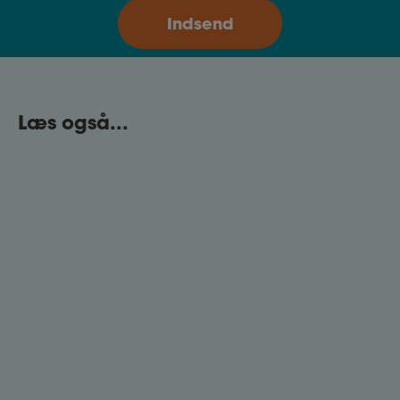
Der er indgået en særlig aftale om
arbejdsløshedsforsikring efter Brexit.
Læs også...
Skattefri præmie
Fortsætter du med at arbejde efter, du har fået dit
efterlønsbevis, har du mulighed for at få en
skattefri præmie.