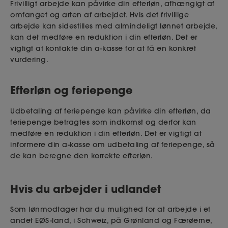
Frivilligt arbejde kan påvirke din efterløn, afhængigt af
op til
1.490
kr. mere i efterløn.
omfanget og arten af arbejdet. Hvis det frivillige
arbejde kan sidestilles med almindeligt lønnet arbejde,
Har du flere arbejdsgivere, bliver din
kan det medføre en reduktion i din efterløn. Det er
gennemsnitlige timeløn beregnet for hver enkelt
vigtigt at kontakte din a-kasse for at få en konkret
indberettet lønperiode hos hver enkelt
vurdering.
arbejdsgiver.
Efterløn og feriepenge
Alle tillæg bliver medregnet, når din
gennemsnitlige timeløn skal udregnes.
Udbetaling af feriepenge kan påvirke din efterløn, da
feriepenge betragtes som indkomst og derfor kan
medføre en reduktion i din efterløn. Det er vigtigt at
Særlige regler ved timeløn under
informere din a-kasse om udbetaling af feriepenge, så
148,97 kr.
de kan beregne den korrekte efterløn.
Er din timeløn lavere end 148,97 kr. (2026),
benytter vi 148,97 kr. som ”timeløn”.
Hvis du arbejder i udlandet
Det gælder både, når vi skal beregne fradraget i
Som lønmodtager har du mulighed for at arbejde i et
din efterløn, og når vi skal opgøre, om du har
andet EØS-land, i Schweiz, på Grønland og Færøerne,