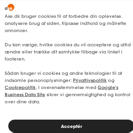
Lønmodtager
MitAse
Ase.dk bruger cookies til at forbedre din oplevelse,
A-kasse
analysere brug af siden, tilpasse indhold og målrette
Lønmodtager
Få svar
Efterløn
Ase Selvstændig
annoncer.
Fagforening
Efterløn og arbejde
Lønsikring
Du kan vælge, hvilke cookies du vil acceptere og altid
Dokumenter.dk
ændre eller trække dit samtykke tilbage via linket i
Få svar
footeren.
Er du lønmodtager, kan du fortsætte med at
Medlemsfordele
arbejde uden begrænsning, selvom du går
Sådan bruger vi cookies og andre teknologier til at
Selvstændig
efterløn. Arbejdstimerne trækkes blot fra i
indsamle personoplysninger:
Privatlivspolitik
og
din efterløn. Du må dog ikke have
Cookiepolitik
. I overensstemmelse med
Google's
lønmodtagerarbejde i din ægtefælles
Studerende
Business Data Site
sikrer vi gennemsigtighed og kontrol
virksomhed eller i en virksomhed, som du
over dine data.
selv eller din ægtefælle har bortforpagtet.
Inspiration
Acceptér
Bliv medlem
Læsetid: 5 minutter