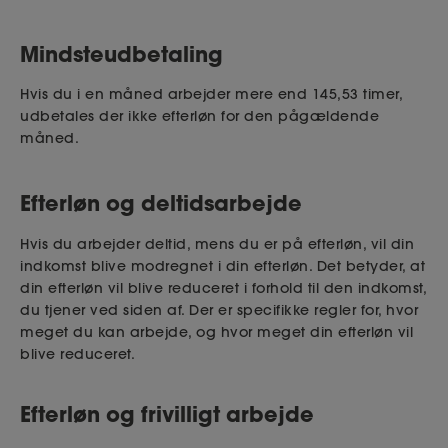
Går du på efterløn i løbet af et kalenderår, kan du
derfor opleve at få en reduktion af de 47.233 kr. i
Mindsteudbetaling
det første år. Du kan også opleve at få reduktion
af de 47.233 kr. i det år, hvor du stopper med at få
Hvis du i en måned arbejder mere end 145,53 timer,
efterløn.
udbetales der ikke efterløn for den pågældende
måned.
Sådan beregnes dit nedsatte fradrag
Efterløn og deltidsarbejde
Er din gennemsnitlige timeløn i en lønperiode
under 305,59 kr., får du fradrag for det antal timer,
Hvis du arbejder deltid, mens du er på efterløn, vil din
du får som resultat ved at dividere din indtægt
indkomst blive modregnet i din efterløn. Det betyder, at
med 305,59 kr.
din efterløn vil blive reduceret i forhold til den indkomst,
du tjener ved siden af. Der er specifikke regler for, hvor
Har du fx i en måned haft indberettet 20 timer
meget du kan arbejde, og hvor meget din efterløn vil
med en timeløn på 140 kr., har du tjent 2.800 kr.
blive reduceret.
Efter de almindelige regler skulle du have et
fradrag for 20 timer i din efterløn. Men med det
Efterløn og frivilligt arbejde
nedsatte fradrag får du kun 2.800 : 305,59 = 9,16
timers fradrag. Det kan i dette eksempel betyde