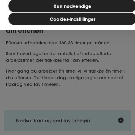
Kun nødvendige
Publiceret: 29. maj 2026
MitAse
Cookies-indstillinger
Sådan fratrækkes arbejdstimerne fra
din efterløn
Ase Selvstændig
Efterløn udbetales med 160,33 timer pr. måned.
Dokumenter.dk
Som hovedregel er det antallet af indberettede
arbejdstimer, der trækkes fra i din efterløn.
Hver gang du arbejder én time, vil vi trække én time i
din efterløn. Der findes dog særlige regler om nedsat
fradrag ved lav timeløn.
Nedsat fradrag ved lav timeløn