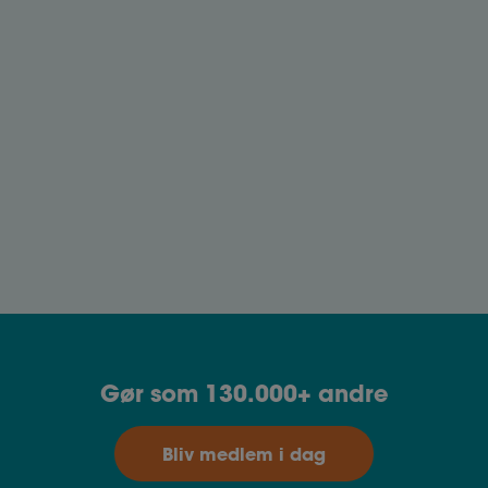
Pensioner og modregning i efterløn
Dine pensionsordninger medfører altid
modregning i efterlønnen.
Tilbagebetaling af efterlønsbidrag
Skal du alligevel ikke gå på efterløn, kan du få
dine efterlønsbidrag tilbagebetalt.
Gør som 130.000+ andre
Bliv medlem i dag