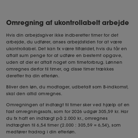
Det skal kunne betale sig at arbejde, mens du er
på efterløn, også selvom timelønnen er forholdsvis
Omregning af ukontrollabelt arbejde
lav. Derfor er der nogle særlige regler om nedsat
fradrag for arbejde til en lav timeløn.
Hvis din arbejdsgiver ikke indberetter timer for det
arbejde, du udfører, anses arbejdstiden for at være
ukontrollabel. Det kan fx være tilfældet, hvis du får en
Årsgrænse for nedsat fradrag
aftalt sum penge for at udføre en bestemt opgave,
Du får nedsat fradrag i din efterløn for
uden at der er aftalt noget om timeforbrug. Lønnen
lønmodtagerarbejde med en timeløn under
omregnes derfor til timer, og disse timer trækkes
305,59 kr. (2026). Det gælder for de første 47.233
derefter fra din efterløn.
kroners lønindtægt i hvert kalenderår (2026).
Bliver den løn, du modtager, udbetalt som B-indkomst,
skal den altid omregnes.
Al lønindtægt tæller med i de 47.233 kr. Det
gælder også løn for arbejde med en timeløn, der
Omregningen af indtægt til timer sker ved hjælp af en
fast omregningssats, som for 2026 udgør 305,59 kr. Har
ligger over 305,59 kr.
du fx haft en indtægt på 2.000 kr., omregnes
indtægten til 6,54 timer (2.000 : 305,59 = 6,54), som
For hvert kvartal, hvor du ikke har en eneste dag
medfører fradrag i din efterløn.
på efterløn, reduceres de 47.233 kr. med 11.808 kr.