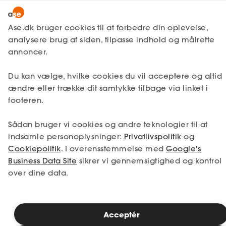
Lønmodtager
MitAse
Ase.dk bruger cookies til at forbedre din oplevelse,
A-kasse
analysere brug af siden, tilpasse indhold og målrette
Lønmodtager
Få svar
Ferie
Ase Selvstændig
annoncer.
Fagforening
Sygdom under ferie og
Lønsikring
Du kan vælge, hvilke cookies du vil acceptere og altid
Dokumenter.dk
erstatningsferie
ændre eller trække dit samtykke tilbage via linket i
Få svar
footeren.
Medlemsfordele
Hvis du bliver syg i din ferie, kan du have
Sådan bruger vi cookies og andre teknologier til at
Selvstændig
mulighed for erstatningsferie. Reglerne
indsamle personoplysninger:
Privatlivspolitik
og
afhænger dog i vid udstrækning af, om du
Cookiepolitik
. I overensstemmelse med
Google's
Studerende
er blevet syg før eller under afholdelse af
Business Data Site
sikrer vi gennemsigtighed og kontrol
din ferie.
over dine data.
Inspiration
Læsetid: 5 minutter
Acceptér
Bliv medlem