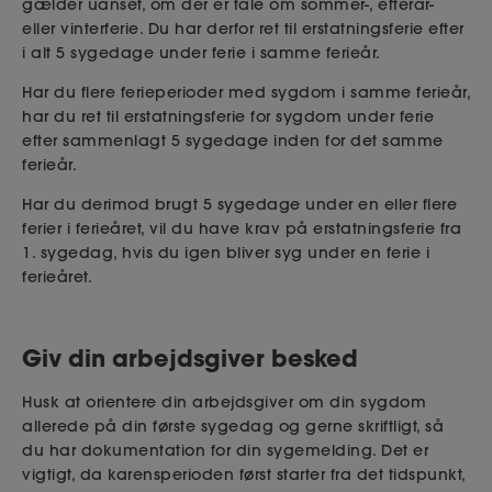
gælder uanset, om der er tale om sommer-, efterår-
eller vinterferie. Du har derfor ret til erstatningsferie efter
i alt 5 sygedage under ferie i samme ferieår.
Har du flere ferieperioder med sygdom i samme ferieår,
har du ret til erstatningsferie for sygdom under ferie
efter sammenlagt 5 sygedage inden for det samme
ferieår.
Har du derimod brugt 5 sygedage under en eller flere
ferier i ferieåret, vil du have krav på erstatningsferie fra
1. sygedag, hvis du igen bliver syg under en ferie i
ferieåret.
Giv din arbejdsgiver besked
Husk at orientere din arbejdsgiver om din sygdom
allerede på din første sygedag og gerne skriftligt, så
du har dokumentation for din sygemelding. Det er
vigtigt, da karensperioden først starter fra det tidspunkt,