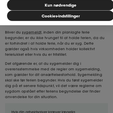
Publiceret: 17. december 2025
Kun nødvendige
MitAse
Hvis du bliver syg, før ferien
Cookies-indstillinger
begynder
Ase Selvstændig
Bliver du
sygemeldt
, inden din planlagte ferie
begynder, er du ikke tvunget til at holde ferien, da du
Dokumenter.dk
er forhindret i at holde ferie, når du er syg. Dette
gælder også hvis virksomheden holder kollektivt
ferielukket eller hvis du er fritstillet.
Det afgørende er, at du sygemelder dig i
overensstemmelse med de regler om sygemelding,
som gælder for dit ansættelsesforhold. Sygemelding
skal ske før ferien begynder. Hvis du først sygemelder
dig på et senere tidspunkt, vil det være reglerne om
sygdom opstået efter feriens begyndelse der finder
anvendelse for din situation.
Hvis din arbejdsgiver kræver lægelig