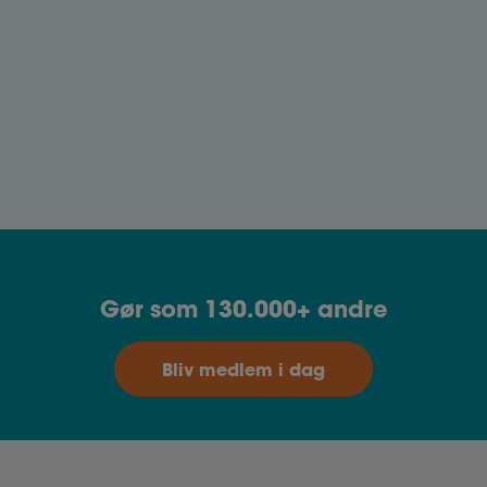
Varsling af ferie
Bliv klogere på varsling af ferie og forstå dine
rettigheder.
Gør som 130.000+ andre
Bliv medlem i dag