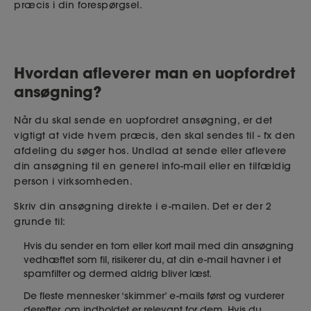
præcis i din forespørgsel.
Hvordan afleverer man en uopfordret
ansøgning?
Når du skal sende en uopfordret ansøgning, er det
vigtigt at vide hvem præcis, den skal sendes til - fx den
afdeling du søger hos. Undlad at sende eller aflevere
din ansøgning til en generel info-mail eller en tilfældig
person i virksomheden.
Skriv din ansøgning direkte i e-mailen. Det er der 2
grunde til:
Hvis du sender en tom eller kort mail med din ansøgning
vedhæftet som fil, risikerer du, at din e-mail havner i et
spamfilter og dermed aldrig bliver læst.
De fleste mennesker ‘skimmer’ e-mails først og vurderer
derefter, om indholdet er relevant for dem. Hvis du