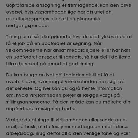
uopfordrede ansøgning er fremragende, kan den blive
overset, hvis virksomheden lige har afsluttet en
rekrutteringsproces eller er i en økonomisk
nedgangsperiode.
Timing er altså altafgørende, hvis du skal lykkes med at
få et job på en uopfordret ansøgning. Når
virksomhederne har ansat medarbejdere eller har haft
en uopfordret ansøger til samtale, så har det i de fleste
tilfælde været på grund af god timing.
Du kan bruge arkivet på
Jobindex.dk
til at få et
overblik over, hvor meget virksomheden har søgt på
det seneste. Og her kan du også hente information
om, hvad virksomheden plejer at lægge vægt på i
stillingsannoncerne. På den måde kan du målrette din
uopfordrede ansøgning bedre.
Vælger du at ringe til virksomheden eller sende en e-
mail, så husk, at du forstyrrer modtageren midt i deres
arbejdsdag. Brug derfor altid den venlige tone og vær