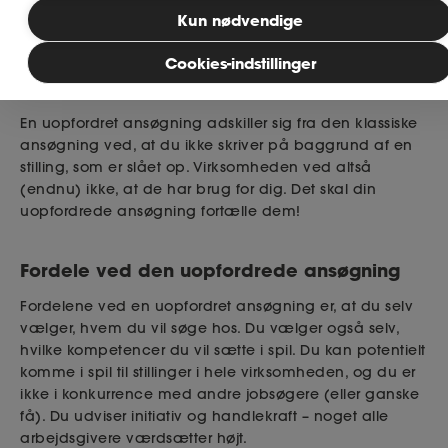
Kun nødvendige
Publiceret: 17. juli 2026
MitAse
Cookies-indstillinger
Hvad er en uopfordret ansøgning?
Ase Selvstændig
En uopfordret ansøgning adskiller sig fra den klassiske
ansøgning ved, at du ikke skriver på baggrund af en
Dokumenter.dk
stilling, som er slået op. Virksomheden ved altså
(endnu) ikke, at de har brug for dig. Det skal din
uopfordrede ansøgning fortælle dem!
Fordele ved den uopfordrede ansøgning
Fordelene ved en uopfordret ansøgning er, at du selv
vælger, hvem du vil søge hos. Du vælger også selv,
hvilke kompetencer du vil sætte i spil. Du kan potentielt
komme i spil til stillinger i hele virksomheden, og du er
ikke i konkurrence med andre jobsøgere (eller ganske
få). Du udviser initiativ og handlekraft – noget alle
arbejdsgivere værdsætter højt.