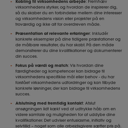
Kobling til virksomhedens arbejde
: Fremhæv
virksomhedens styrker, og hvordan de inspirerer dig,
så du skaber du en forbindelse mellem dine interesser
og virksomhedens vision eller projekter på en
troværdig og ikke alt for overdreven måde.
Præsentation af relevante erfaringer
: Inkludér
konkrete eksempler på dine tidligere præstationer og
de målbare resultater, du har skabt. På den måde
demonstrerer du dine kvalifikationer og dokumenterer
din succes.
Fokus på værdi og match
: Vis hvordan dine
færdigheder og kompetencer kan bidrage til
virksomhedens specifikke mål eller behov - du har
forstået virksomhedens udfordringer og kan tilbyde
konkrete løsninger, der kan bidrage til virksomhedens
succes.
Afslutning med fremtidig kontakt
: Afslut
ansøgningen lidt kækt ved at udtrykke håb om en
videre samtale og muligheden for at uddybe dine
kvalifikationer. Det udviser entusiasme, initiativ og
selvtillid – noget som alle arbejdsgivere sætter pris på.