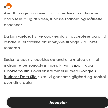
Lønmodtager
MitAse
Ase.dk bruger cookies til at forbedre din oplevelse,
A-kasse
analysere brug af siden, tilpasse indhold og målrette
Lønmodtager
Få svar
Jobsøgning
Ansøgning
Ase Selvstændig
annoncer.
Fagforening
Få succes med den
Lønsikring
Du kan vælge, hvilke cookies du vil acceptere og altid
Dokumenter.dk
uopfordrede ansøgning
ændre eller trække dit samtykke tilbage via linket i
Få svar
footeren.
Medlemsfordele
Har du nogensinde drømt om at arbejde
Sådan bruger vi cookies og andre teknologier til at
Selvstændig
hos en bestemt virksomhed? Men der er
indsamle personoplysninger:
Privatlivspolitik
og
ingen ledige stillinger lige nu? Så kan du
Cookiepolitik
. I overensstemmelse med
Google's
Studerende
tage chancen og sende en uopfordret
Business Data Site
sikrer vi gennemsigtighed og kontrol
ansøgning - det kan være din vej til
over dine data.
drømmejobbet, selv uden en ledig stilling.
Inspiration
Acceptér
Bliv medlem
Læsetid: 7 minutter