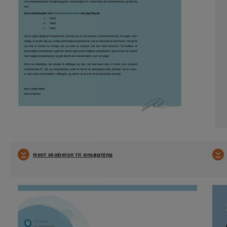
Hent skabelon til ansøgning