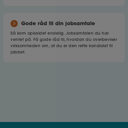
Gode råd til din jobsamtale
Så kom opkaldet endelig. Jobsamtalen du har
ventet på. Få gode råd til, hvordan du overbeviser
virksomheden om, at du er den rette kandidat til
jobbet.
Den uopfordrede ansøgning
Bliv klogere på, hvordan du får succes med den
uopfordrede ansøgning. Læs vores guide her.