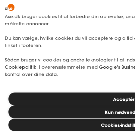
Bliv medlem
Ase.dk bruger cookies til at forbedre din oplevelse, ana
målrette annoncer.
Lønmodtager
Få svar
Jobsøgning
Ansøgning
Lønmodtager
MitAse
Du kan vælge, hvilke cookies du vil acceptere og altid
Guide til ansøgningens
A-kasse
linket i footeren.
opbygning
Ase Selvstændig
Fagforening
Sådan bruger vi cookies og andre teknologier til at in
Lønsikring
Dokumenter.dk
Cookiepolitik
. I overensstemmelse med
Google's Busine
Få svar
Den gode jobansøgning er ikke ‘one size
kontrol over dine data.
fits all’. Arbejdsgivere er individuelle og
Medlemsfordele
lægger vægt på forskellige ting. Brug vores
guide til at skrive en rigtig god ansøgning,
Selvstændig
Acceptér
og hent også vores gratis skabeloner til din
jobansøgning.
Kun nødvend
Studerende
Cookies-indstil
Inspiration
Læsetid: 8 minutter