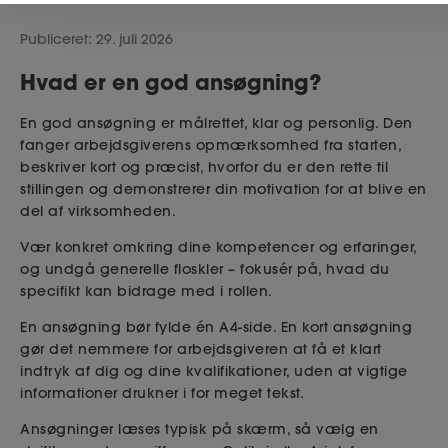
Publiceret: 29. juli 2026
Bliv medlem
Hvad er en god ansøgning?
MitAse
En god ansøgning er målrettet, klar og personlig. Den
fanger arbejdsgiverens opmærksomhed fra starten,
Ase Selvstændig
beskriver kort og præcist, hvorfor du er den rette til
stillingen og demonstrerer din motivation for at blive en
del af virksomheden.
Dokumenter.dk
Vær konkret omkring dine kompetencer og erfaringer,
og undgå generelle floskler – fokusér på, hvad du
specifikt kan bidrage med i rollen.
En ansøgning bør fylde én A4-side. En kort ansøgning
gør det nemmere for arbejdsgiveren at få et klart
indtryk af dig og dine kvalifikationer, uden at vigtige
informationer drukner i for meget tekst.
Ansøgninger læses typisk på skærm, så vælg en